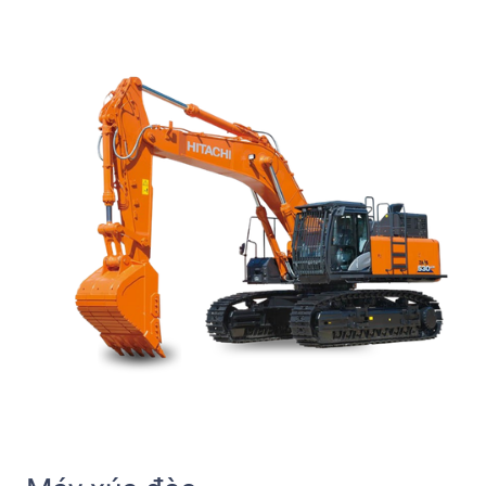
Giới thiệu tổng quan
Máy xúc đào
(Excavator) là một trong những thiết bị cơ giới
chủ lực, được sử dụng phổ biến trong xây dựng, khai thác
khoáng sản, san lấp mặt bằng, thi công cầu đường và nhiều
lĩnh vực công nghiệp nặng khác. Với khả năng làm việc linh
hoạt, công suất lớn, cùng nhiều lựa chọn về chủng loại và
kích cỡ, máy xúc đào giúp nâng cao năng suất, tiết kiệm chi
phí và rút ngắn thời gian thi công đáng kể.
Ưu điểm nổi bật của máy xúc
đào
✅
Đa năng trong vận hành
Từ đào đất, xúc vật liệu, bốc xếp, đến phá dỡ công trình –
máy xúc đào có thể tích hợp nhiều loại gầu và phụ kiện để
thích nghi với nhiều nhiệm vụ khác nhau.