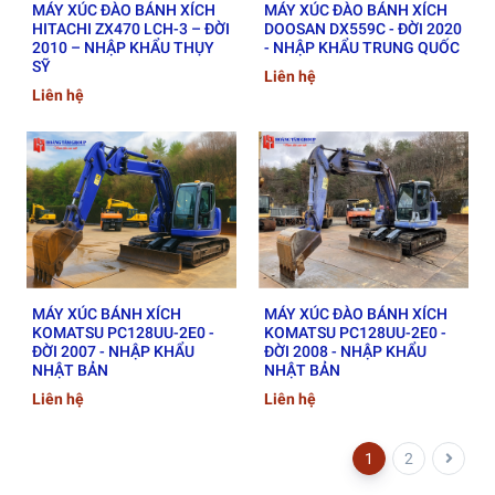
MÁY XÚC ĐÀO BÁNH XÍCH
MÁY XÚC ĐÀO BÁNH XÍCH
HITACHI ZX470 LCH-3 – ĐỜI
DOOSAN DX559C - ĐỜI 2020
2010 – NHẬP KHẨU THỤY
- NHẬP KHẨU TRUNG QUỐC
SỸ
Liên hệ
Liên hệ
MÁY XÚC BÁNH XÍCH
MÁY XÚC ĐÀO BÁNH XÍCH
KOMATSU PC128UU-2E0 -
KOMATSU PC128UU-2E0 -
ĐỜI 2007 - NHẬP KHẨU
ĐỜI 2008 - NHẬP KHẨU
NHẬT BẢN
NHẬT BẢN
Liên hệ
Liên hệ
1
2