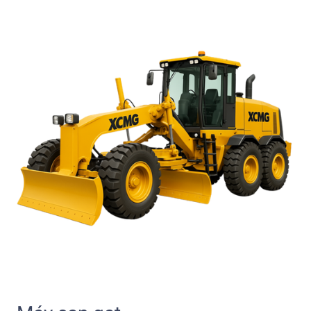
Giới thiệu chung
Máy san gạt
(Motor Grader) là thiết bị thi công cơ giới
chuyên dụng, đóng vai trò quan trọng trong việc
san phẳng
mặt đất, định hình bề mặt, tạo độ dốc và hoàn thiện nền
móng
trong các công trình xây dựng, đường giao thông, sân
bay, thuỷ lợi, khai thác khoáng sản…
Sở hữu lưỡi gạt linh hoạt được đặt giữa khung xe, máy san
gạt có khả năng hoạt động chính xác và hiệu quả trên diện
tích rộng lớn, đặc biệt phù hợp cho những công trình cần độ
chính xác cao về độ phẳng và độ nghiêng.
Ưu điểm nổi bật của máy san
gạt
✅
Lưỡi gạt linh hoạt – Điều chỉnh nhiều góc độ làm việc