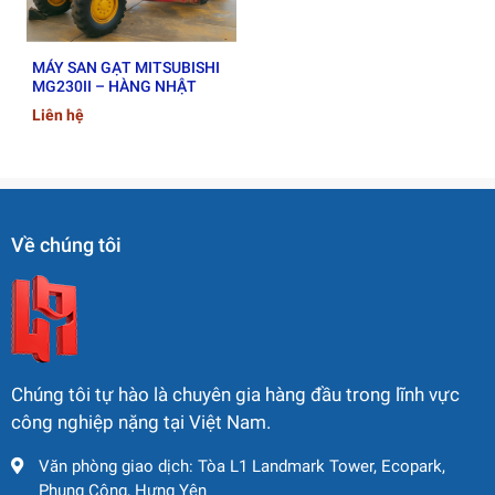
Phân loại máy san gạt phổ
biến
MÁY SAN GẠT MITSUBISHI
MG230II – HÀNG NHẬT
🔹
Máy san gạt truyền động thủy lực
– Vận hành mượt mà,
Liên hệ
chính xác, dễ bảo trì.
🔹
Máy san gạt cơ khí
– Động cơ bền, hiệu suất cao, chi phí
đầu tư thấp hơn.
🔹
Máy san gạt bánh lốp
– Di chuyển linh hoạt, phù hợp các
công trình lớn cần cơ động.
Về chúng tôi
Các thương hiệu máy san gạt
nổi bật
Chúng tôi tự hào là chuyên gia hàng đầu trong lĩnh vực
Chúng tôi phân phối các dòng máy san gạt từ các hãng
công nghiệp nặng tại Việt Nam.
danh tiếng như:
Văn phòng giao dịch: Tòa L1 Landmark Tower, Ecopark,
CATERPILLAR – KOMATSU – MITSUBISHI –
Phụng Công, Hưng Yên
DRESSTA – XCMG – GRADALL