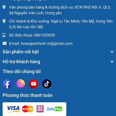
Văn phòng bán hàng & Xưởng dịch vụ: KCN Phố Nối A, QL5,
Hàng nhập khẩu từ:
Nhật Bản, Mỹ, Đức, Trung Quốc,
Xã Nguyễn Văn Linh, Hưng yên
Hàn Quốc
Chi nhánh & Kho xưởng: Ngã tư Tân Minh, Yên Mỹ, Hưng Yên
(Lối lên cao tốc 5B)
Tại sao nên chọn máy san gạt
Số điện thoại:
0961333935
tại IHI GROUP?
Email:
hoangtamhckt.vn@gmail.com
Sản phẩm nổi bật
🔧
Sẵn kho nhiều dòng máy mới & đã qua sử dụng chất
lượng cao
Hỗ trợ khách hàng
📄
Đầy đủ giấy tờ CO – CQ, hỗ trợ thủ tục nhanh gọn
Theo dõi chúng tôi
🚚
Giao hàng toàn quốc – hỗ trợ kỹ thuật tận nơi
💬
Tư vấn lựa chọn máy theo đúng nhu cầu và ngân sách
💥
Giá cả cạnh tranh – Bảo hành uy tín – Dịch vụ hậu mãi
chuyên nghiệp
Phương thức thanh toán
Liên Hệ Ngay Hôm Nay!
🏆
HOÀNG TÂM GROUP - VƯƠN TẦM CAO MỚI