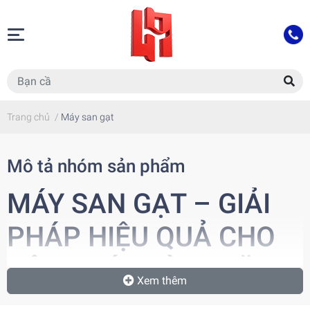
Trang chủ
/
Máy san gạt
Mô tả nhóm sản phẩm
MÁY SAN GẠT – GIẢI
PHÁP HIỆU QUẢ CHO
CÔNG TÁC LÀM MẶT
Xem thêm
BẰNG