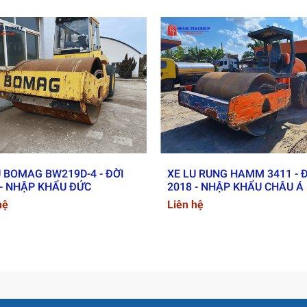
E1 (4 xi-lanh, turbo, ~129 kW (~173 HP))
n / lùi) như được ghi trong thông tin bạn cung cấp
m (4000 mm) – phù hợp thi công diện rộng hiệu quả
) cho khả năng quay chật hẹp tiện lợi
p điều hòa, tầm nhìn rộng – thuận tiện khi làm việc lâu dài
sau ~6.780 kg (dựa trên dữ liệu tổng 20.510 kg)
U BOMAG BW219D-4 - ĐỜI
XE LU RUNG HAMM 3411 - 
 - NHẬP KHẨU ĐỨC
2018 - NHẬP KHẨU CHÂU Á
hệ
Liên hệ
ọng lượng lớn, phù hợp làm đường đầu tư và san nền quy mô lớn
ghiệm vận hành lâu dài, đặc biệt trong môi trường nhiệt đới.
p khẩu nguyên bản, chưa qua đại tu, thân thiện với môi trườn