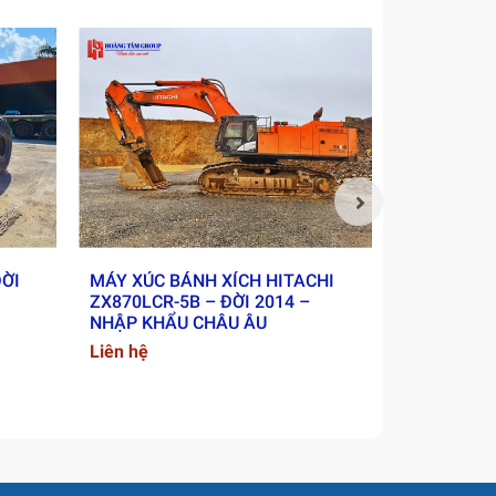
ĐỜI
MÁY XÚC BÁNH XÍCH HITACHI
XE LU RUN
ZX870LCR-5B – ĐỜI 2014 –
2018 - NH
NHẬP KHẨU CHÂU ÂU
Liên hệ
.
Liên hệ
g công