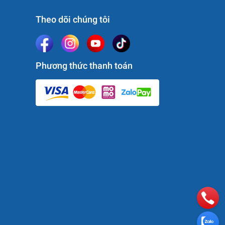
Theo dõi chúng tôi
ng gian
Phương thức thanh toán
bàn
áy.
ận