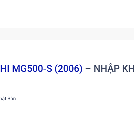
HI MG500‑S (2006)
– NHẬP K
Nhật Bản