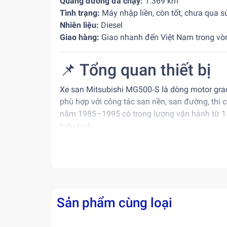
Quãng đường đã chạy:
1.369 km
Tình trạng:
Máy nhập liền, còn tốt, chưa qua s
Nhiên liệu:
Diesel
Giao hàng:
Giao nhanh đến Việt Nam trong v
📌 Tổng quan thiết bị
Xe san Mitsubishi MG500‑S là dòng motor grad
phù hợp với công tác san nền, san đường, thi c
năm 1985–1995 có trọng lượng vận hành từ 15
hiệu quả.
⚙️ Thông số kỹ thuật ch
Thông số
Giá trị
Trọng lượng vận hành
~19.950–20.400 
Sản phẩm cùng loại
~8.980 × 2.400–
Kích thước D × R × C
cấp)