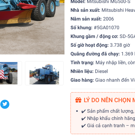
Model:
Mitsubishi MG500‑S
Nhà sản xuất:
Mitsubishi Heav
Năm sản xuất:
2006
Số khung:
#5GA01070
Khung gầm / động cơ:
SD‑5GA
Số giờ hoạt động:
3.738 giờ
Quãng đường đã chạy:
1.369
Tình trạng:
Máy nhập liền, còn
Nhiên liệu:
Diesel
Giao hàng:
Giao nhanh đến Vi
LÝ DO NÊN CHỌN 
✔️ Sản phẩm chất lượng,
✔️ Nhập khẩu chính hãn
✔️ Giá cả cạnh tranh – 