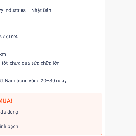
y Industries – Nhật Bản
 / 6D24
 km
 tốt, chưa qua sửa chữa lớn
ệt Nam trong vòng 20–30 ngày
MUA!
 đa dạng
g
minh bạch