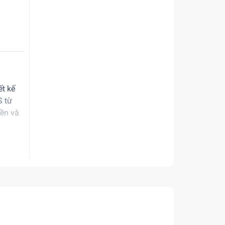
iết kế
S từ
ền và
cung