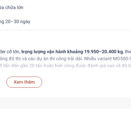
ửa chữa lớn
òng 20–30 ngày
er cỡ lớn,
trọng lượng vận hành khoảng 19.950–20.400 kg
, th
ông đô thị và các dự án thi công trải dài. Nhiều variant MG500‑
 tấn đến gần 20 tấn hoặc hơn cũng được đánh giá cao về độ b
Xem thêm
i tiết
kg (tùy nguồn tham khảo MG500-S và MG500SE)
2.480 × 3.390–3.520 mm (lên đến ~352 cm theo dữ liệu bạn 