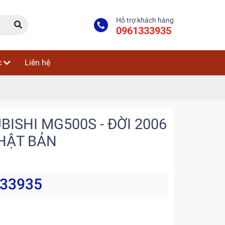
Hỗ trợ khách hàng
0961333935
c
Liên hệ
ISHI MG500S - ĐỜI 2006
HẬT BẢN
333935