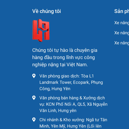
Dễ bảo trì, phụ tùng có sẵn:
Động cơ Mits
Về chúng tôi
Sản p
Phù hợp nhiều địa hình thi công:
từ xây l
khó.
Xe nâng
Xe nâng
⚠️ Một số lưu ý cần lư
Xe nân
Máy đã qua sử dụng hơn 3.700 giờ, nên cầ
Chúng tôi tự hào là chuyên gia
giao.
hàng đầu trong lĩnh vực công
nghiệp nặng tại Việt Nam.
Công suất cụ thể chưa xác định rõ (theo
Văn phòng giao dịch: Tòa L1
Trọng lượng tổng (~20.510 kg) có thể yê
Landmark Tower, Ecopark, Phụng
chuyển nội bộ.
Công, Hưng Yên
Văn phòng bán hàng & Xưởng dịch
🧩 Ứng dụng thực tiễn
vụ: KCN Phố Nối A, QL5, Xã Nguyễn
Văn Linh, Hưng yên
Xe san này đáp ứng tốt các công trình như:
Chi nhánh & Kho xưởng: Ngã tư Tân
Minh, Yên Mỹ, Hưng Yên (Lối lên
San lấp mặt bằng và thi công đường dâ