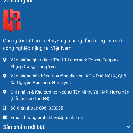
🔹 Kích thước & khả năng
Về chúng tôi
linh hoạt
📏
Chiều rộng làm việc:
2.130 mm
🔄
Bán kính quay trong:
3.890 mm
Chúng tôi tự hào là chuyên gia hàng đầu trong lĩnh vực
👉 Thiết kế tối ưu giúp
xoay trở linh hoạt trong công
công nghiệp nặng tại Việt Nam.
trường
.
Văn phòng giao dịch: Tòa L1 Landmark Tower, Ecopark,
Phụng Công, Hưng Yên
🔹 Khả năng di chuyển
Văn phòng bán hàng & Xưởng dịch vụ: KCN Phố Nối A, QL5,
🚜
Tốc độ số 1:
0 – 3,0 km/h
Xã Nguyễn Văn Linh, Hưng yên
🚜
Tốc độ số 2:
0 – 4,0 km/h
Chi nhánh & Kho xưởng: Ngã tư Tân Minh, Yên Mỹ, Hưng Yên
🚜
Tốc độ số 3:
0 – 7,0 km/h
(Lối lên cao tốc 5B)
🚜
Tốc độ số 4:
0 – 11,0 km/h
Số điện thoại:
0961333935
⛰
Khả năng leo dốc:
Email:
hoangtamhckt.vn@gmail.com
✔ Không rung: 50%
Sản phẩm nổi bật
✔ Có rung: 48%