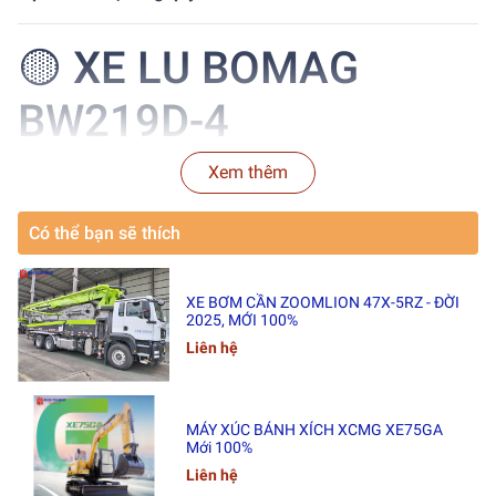
🟡 XE LU BOMAG
BW219D-4
🔸
Model:
BOMAG BW219D-4
Xem thêm
🔸
Hãng:
BOMAG
– Đức 🇩🇪
🔸
Năm sản xuất:
2011
(02 chiếc)
Có thể bạn sẽ thích
🔸
Xuất xứ:
Nhập khẩu Đức
🛠
Tình trạng:
XE BƠM CẦN ZOOMLION 47X-5RZ - ĐỜI
✔ Máy hoạt động tốt
2025, MỚI 100%
✔ Vận hành ổn định
Liên hệ
🚚
Thời gian giao hàng:
35 – 45 ngày
MÁY XÚC BÁNH XÍCH XCMG XE75GA
📍
Địa điểm giao hàng:
Mới 100%
Liên hệ
Cảng
Hải Phòng