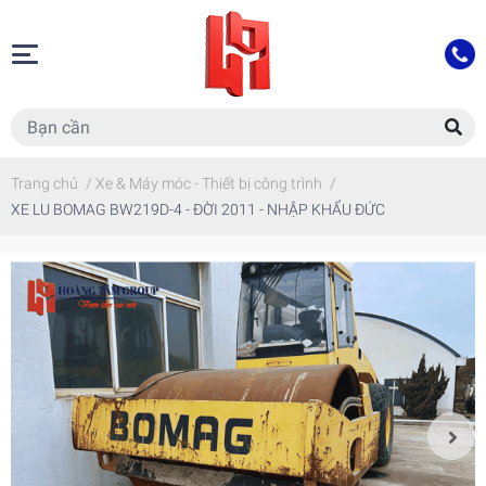
Trang chủ
/
Xe & Máy móc - Thiết bị công trình
/
XE LU BOMAG BW219D-4 - ĐỜI 2011 - NHẬP KHẨU ĐỨC