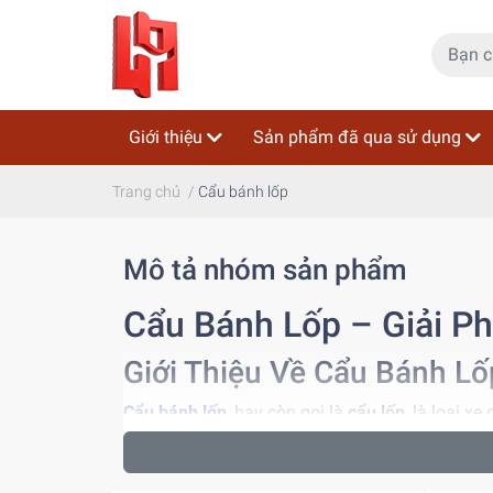
Giới thiệu
Sản phẩm đã qua sử dụng
Trang chủ
/
Cẩu bánh lốp
Mô tả nhóm sản phẩm
Cẩu Bánh Lốp – Giải P
Giới Thiệu Về Cẩu Bánh Lố
Cẩu bánh lốp
, hay còn gọi là
cẩu lốp
, là loại x
không cần phương tiện hỗ trợ. Với thiết kế nhỏ
trình xây dựng, nhà máy công nghiệp, cảng biển