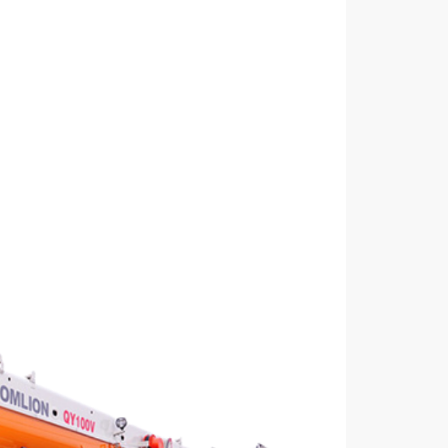
25 tấn đến 300 tấn, phục vụ mọi nhu cầu nâng hạ