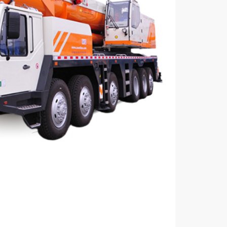
uê Cẩu Bánh Lốp Uy Tín
 khẩu, phân phối và cho thuê cẩu bánh lốp