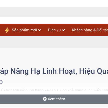
Sản phẩm mới
Dịch vụ
Khách hàng & Đối tá
háp Nâng Hạ Linh Hoạt, Hiệu Q
p
e cẩu tự hành sử dụng bánh xe cao su, có khả năng di chuyển l
 gọn, tốc độ di chuyển nhanh và khả năng làm việc đa dạng, cẩu 
Xem thêm
 và khu đô thị.