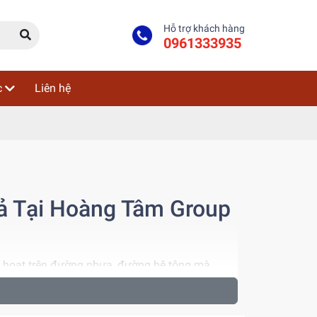
Hỗ trợ khách hàng
0961333935
c
Liên hệ
uả Tại Hoàng Tâm Group
inh hoạt trên đường nhựa, đường bê tông mà
bánh lốp là lựa chọn tối ưu cho nhiều công