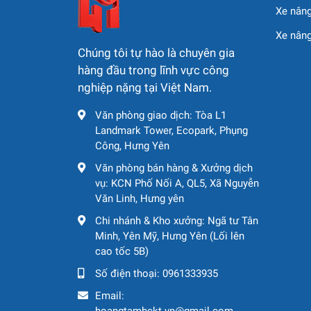
Xe nâng
✅
Phục Vụ Nhanh Chóng 
Xe nân
Chúng tôi hỗ trợ
thuê cẩu ngắn hạn, dài hạn
, v
Chúng tôi tự hào là chuyên gia
hàng đầu trong lĩnh vực công
✅
Giá Cạnh Tranh – Linh 
nghiệp nặng tại Việt Nam.
Tùy vào loại cẩu, thời gian thuê và địa điểm,
Văn phòng giao dịch: Tòa L1
Landmark Tower, Ecopark, Phụng
Ứng Dụng Của Dịch Vụ
Công, Hưng Yên
Văn phòng bán hàng & Xưởng dịch
Nâng hạ vật liệu xây dựng, kết cấu thép
vụ: KCN Phố Nối A, QL5, Xã Nguyễn
Văn Linh, Hưng yên
Di chuyển máy móc, thiết bị công nghiệp
Chi nhánh & Kho xưởng: Ngã tư Tân
Lắp đặt cột điện, trạm biến áp
Minh, Yên Mỹ, Hưng Yên (Lối lên
cao tốc 5B)
Ứng dụng trong ngành cơ khí, công trình g
Số điện thoại:
0961333935
Email:
Khu Vực Cung Cấp Dịc
hoangtamhckt.vn@gmail.com