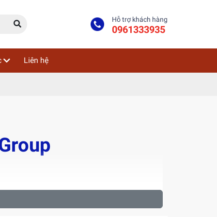
Hỗ trợ khách hàng
0961333935
c
Liên hệ
 Group
c tỉnh lân cận như Hà Nội, Hải Dương, Bắc
 dịch vụ an toàn – nhanh chóng – hiệu quả cho