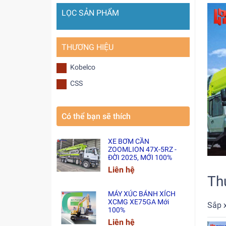
LỌC SẢN PHẨM
THƯƠNG HIỆU
Kobelco
CSS
Có thể bạn sẽ thích
XE BƠM CẦN
ZOOMLION 47X-5RZ -
ĐỜI 2025, MỚI 100%
Liên hệ
Th
MÁY XÚC BÁNH XÍCH
XCMG XE75GA Mới
Sắp 
100%
Liên hệ