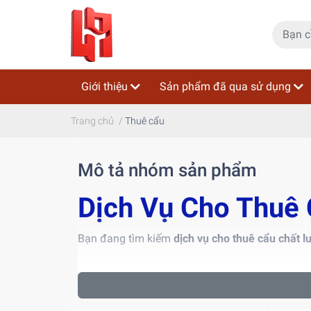
Giới thiệu
Sản phẩm đã qua sử dụng
Trang chủ
/
Thuê cẩu
Mô tả nhóm sản phẩm
Dịch Vụ Cho Thuê 
Bạn đang tìm kiếm
dịch vụ cho thuê cẩu chất l
Hoàng Tâm Group
là đơn vị hàng đầu chuyên
c
Ninh, Thái Bình, Hà Nam... Với đội ngũ lái cẩu
mọi công trình.