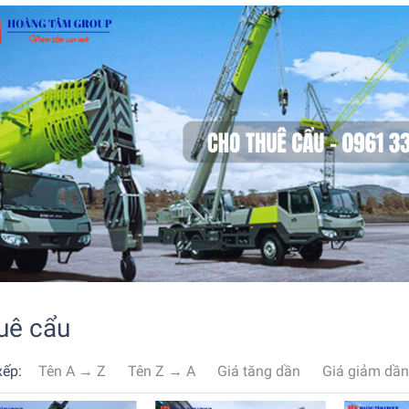
uê cẩu
xếp:
Tên A → Z
Tên Z → A
Giá tăng dần
Giá giảm dần