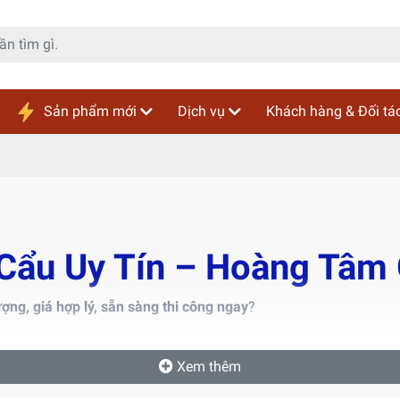
Sản phẩm mới
Dịch vụ
Khách hàng & Đối tá
Cẩu Uy Tín – Hoàng Tâm
ượng, giá hợp lý, sẵn sàng thi công ngay
?
ho thuê cẩu đa dạng trọng tải từ 7 – 100 tấn
tại Hưng Yên và cá
 chuyên nghiệp, thiết bị hiện đại, Hoàng Tâm cam kết mang đến
Xem thêm