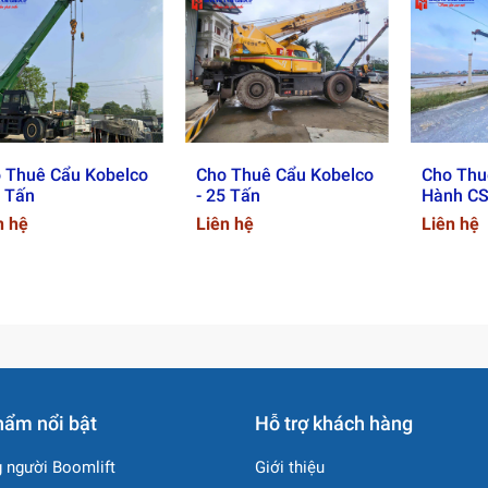
 Thuê Cẩu Kobelco
Cho Thuê Cẩu Kobelco
Cho Thu
5 Tấn
- 25 Tấn
Hành CS
h Vụ Cho Thuê Cẩu Hoàng Tâm 
n hệ
Liên hệ
Liên hệ
u
00 tấn
hẩm nổi bật
Hỗ trợ khách hàng
ờ – Đảm Bảo An Toàn
 người Boomlift
Giới thiệu
 đủ giấy phép hoạt động và bảo hiểm theo quy định.