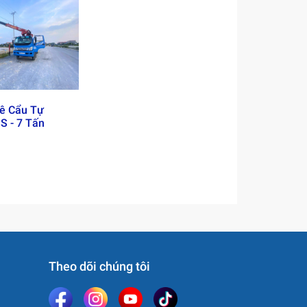
ê Cẩu Tự
S - 7 Tấn
Group?
Theo dõi chúng tôi