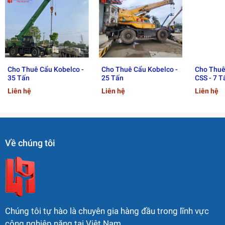
Cho Thuê Cẩu Kobelco -
Cho Thuê Cẩu Kobelco -
Cho Thuê
35 Tấn
25 Tấn
CSS - 7 T
Liên hệ
Liên hệ
Liên hệ
Về chúng tôi
Chúng tôi tự hào là chuyên gia hàng đầu trong lĩnh vực
công nghiệp nặng tại Việt Nam.