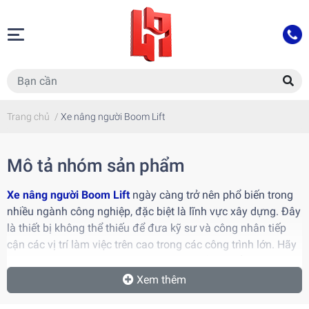
Trang chủ
/
Xe nâng người Boom Lift
Mô tả nhóm sản phẩm
Xe nâng người Boom Lift
ngày càng trở nên phổ biến trong
nhiều ngành công nghiệp, đặc biệt là lĩnh vực xây dựng. Đây
là thiết bị không thể thiếu để đưa kỹ sư và công nhân tiếp
cận các vị trí làm việc trên cao trong các công trình lớn. Hãy
cùng Hoàng Tâm Group khám phá chi tiết và hiểu sâu hơn
về các dòng xe boom lift cũng như ứng dụng của chúng
Xem thêm
ngay dưới bài viết này nhé!