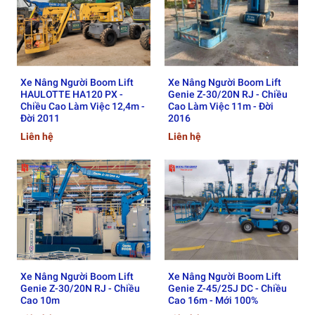
hiệu điều khiển, hệ thống sẽ kích hoạt động cơ thủy lực để
điều khiển các van dầu, tạo ra lực nâng hạ hoặc quay theo
đúng ý muốn, giúp tiếp cận vị trí làm việc một cách chính
xác và an toàn.
Xe Nâng Người Boom Lift
Xe Nâng Người Boom Lift
2. Phân loại xe nâng người
HAULOTTE HA120 PX -
Genie Z-30/20N RJ - Chiều
Chiều Cao Làm Việc 12,4m -
Cao Làm Việc 11m - Đời
Boom Lift
Đời 2011
2016
Liên hệ
Liên hệ
2.1. Phân loại theo kiểu cần nâng:
S-Boom Lift (cần nâng dạng ống lồng):
Dòng xe có cần vươn thẳng hình chữ S với chiều cao có thể
lên tới 40m. Cấu trúc ống lồng giúp tăng độ cao nhưng khiến
xe có kích thước lớn hơn, tuy nhiên vẫn đảm bảo vận hành
ổn định và an toàn.
Xe Nâng Người Boom Lift
Xe Nâng Người Boom Lift
Z-Boom Lift (cần nâng khớp gập):
Genie Z-30/20N RJ - Chiều
Genie Z-45/25J DC - Chiều
Cao 10m
Cao 16m - Mới 100%
Cấu tạo theo dạng khớp gập hình chữ Z, giúp dễ dàng tiếp