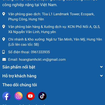
công nghiệp nặng tại Việt Nam.
Chiều rộng tổng thể: 1,19 m
Chiều dài cơ sở: 1,58 m
Văn phòng giao dịch: Tòa L1 Landmark Tower, Ecopark,
Khoảng sáng gầm xe: 90 mm
Phụng Công, Hưng Yên
⚙️ Hiệu suất làm việc
Văn phòng bán hàng & Xưởng dịch vụ: KCN Phố Nối A, QL5,
Xã Nguyễn Văn Linh, Hưng yên
Tải trọng nâng tối đa: 227 kg
Chi nhánh & Kho xưởng: Ngã tư Tân Minh, Yên Mỹ, Hưng Yên
Góc quay sàn thao tác: 180°
(Lối lên cao tốc 5B)
Chiều dài jib: 1,22 m
Số điện thoại:
0961333935
Góc quay jib theo phương đứng: 139°
Góc quay jib theo phương ngang (RJ): 180°
Email:
hoangtamhckt.vn@gmail.com
Góc quay mâm xoay: 355°
Sản phẩm nổi bật
Đuôi quay: không vươn đuôi
Tốc độ di chuyển (khi hạ cần): 4,8 km/h
Hỗ trợ khách hàng
Tốc độ di chuyển (khi nâng cần): 1,1 km/h
Theo dõi chúng tôi
Khả năng leo dốc: 35%
Cảm biến nghiêng: 2,5° / 4,5° / 4,5°
Bán kính quay trong / ngoài: 1,65 m / 3,23 m
Lốp đặc không để lại vết: 560 × 450 mm