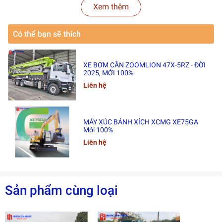
Xem thêm
🔹 Hãng sản xuất: Genie
🔹 Model: Z-30/20N RJ
Có thể bạn sẽ thích
🔹 Năm sản xuất: 2025
XE BƠM CẦN ZOOMLION 47X-5RZ - ĐỜI
🔹 Xuất xứ sản xuất: Trung Quốc
2025, MỚI 100%
Liên hệ
🔹 Nguồn hàng nhập khẩu: Trung Quốc
🔹 Tình trạng: Mới 100%
MÁY XÚC BÁNH XÍCH XCMG XE75GA
💰 GIÁ BÁN
Mới 100%
Liên hệ
🔹 Giá bán: 1.xx0.000.000 VNĐ / chiếc (Giá đã bao gồm
VAT)
🚚 THỜI GIAN & ĐỊA ĐIỂM GIAO HÀNG
Sản phẩm cùng loại
⏳ Thời gian giao hàng: 35 – 45 ngày
📍 Địa điểm giao hàng: