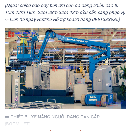
(Ngoài chiều cao này bên em còn đa dạng chiều cao từ
10m 12m 16m 22m 28m 32m 42m đều sẵn sàng phục vụ
-> Liên hệ ngay Hotline Hỗ trợ khách hàng 0961333935)
🚜 THIẾT BỊ: XE NÂNG NGƯỜI DẠNG CẦN GẬP
(BOOMLIFT)