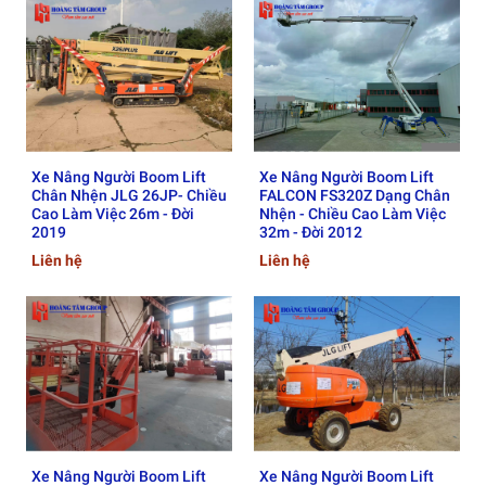
Xe Nâng Người Boom Lift
Xe Nâng Người Boom Lift
Chân Nhện JLG 26JP- Chiều
FALCON FS320Z Dạng Chân
Cao Làm Việc 26m - Đời
Nhện - Chiều Cao Làm Việc
2019
32m - Đời 2012
Liên hệ
Liên hệ
Xe Nâng Người Boom Lift
Xe Nâng Người Boom Lift