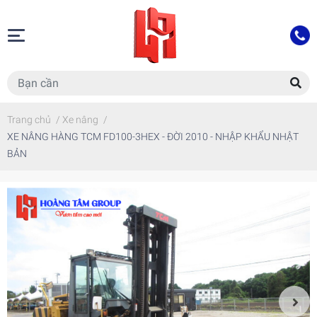
Trang chủ
/
Xe nâng
/
XE NÂNG HÀNG TCM FD100-3HEX - ĐỜI 2010 - NHẬP KHẨU NHẬT
BẢN