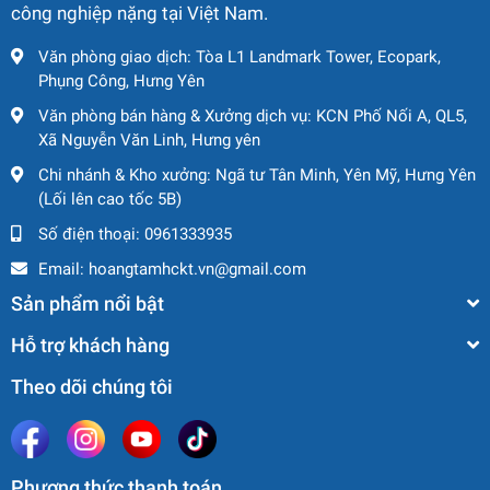
công nghiệp nặng tại Việt Nam.
Khung xe chịu tải lớn
Văn phòng giao dịch: Tòa L1 Landmark Tower, Ecopark,
Hệ thống thủy lực ổn định
Phụng Công, Hưng Yên
Cột nâng chắc chắn, hạn chế rung lắc khi nâng hàng
nặng
Văn phòng bán hàng & Xưởng dịch vụ: KCN Phố Nối A, QL5,
Xã Nguyễn Văn Linh, Hưng yên
Giúp tăng độ an toàn trong quá trình vận hành.
Chi nhánh & Kho xưởng: Ngã tư Tân Minh, Yên Mỹ, Hưng Yên
2.4. Cabin vận hành thoải mái, dễ
(Lối lên cao tốc 5B)
điều khiển
Số điện thoại:
0961333935
Xe được thiết kế tối ưu cho người lái:
Email:
hoangtamhckt.vn@gmail.com
Sản phẩm nổi bật
Tầm nhìn rộng
Tay lái trợ lực nhẹ
Hỗ trợ khách hàng
Bố trí cần điều khiển khoa học
Theo dõi chúng tôi
Giảm mệt mỏi khi làm việc dài giờ
Nhờ đó nâng cao hiệu suất làm việc và giảm sai sót
vận hành.
Phương thức thanh toán