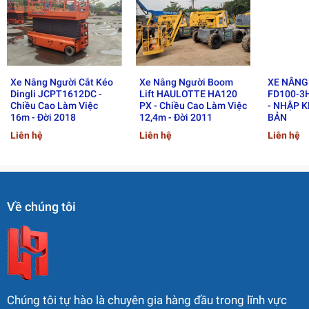
Nhà máy cơ khí, kết cấu thép
2.2. Động cơ diesel mạnh mẽ,
vận hành ổn định
Xe Nâng Người Cắt Kéo
Xe Nâng Người Boom
XE NÂNG
Xe sử dụng động cơ diesel công suất lớn, mang lại:
Dingli JCPT1612DC -
Lift HAULOTTE HA120
FD100-3H
Chiều Cao Làm Việc
PX - Chiều Cao Làm Việc
- NHẬP 
Lực kéo khỏe
16m - Đời 2018
12,4m - Đời 2011
BẢN
Khả năng leo dốc tốt
Liên hệ
Liên hệ
Liên hệ
Làm việc liên tục trong thời gian dài
Phù hợp môi trường ngoài trời
Đây là ưu điểm quan trọng đối với các doanh nghiệp vận
Về chúng tôi
hành nhiều ca mỗi ngày.
2.3. Kết cấu chắc chắn – độ bền
chuẩn Nhật Bản
TCM nổi tiếng với thiết kế khung gầm bền bỉ và tuổi thọ
Chúng tôi tự hào là chuyên gia hàng đầu trong lĩnh vực
cao. FD100-3HEX sở hữu: