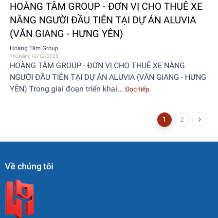
HOÀNG TÂM GROUP - ĐƠN VỊ CHO THUÊ XE
NÂNG NGƯỜI ĐẦU TIÊN TẠI DỰ ÁN ALUVIA
(VĂN GIANG - HƯNG YÊN)
Hoàng Tâm Group
Thứ Năm, 18/12/2025
HOÀNG TÂM GROUP - ĐƠN VỊ CHO THUÊ XE NÂNG
NGƯỜI ĐẦU TIÊN TẠI DỰ ÁN ALUVIA (VĂN GIANG - HƯNG
YÊN) Trong giai đoạn triển khai...
Đọc tiếp
1
2
Về chúng tôi