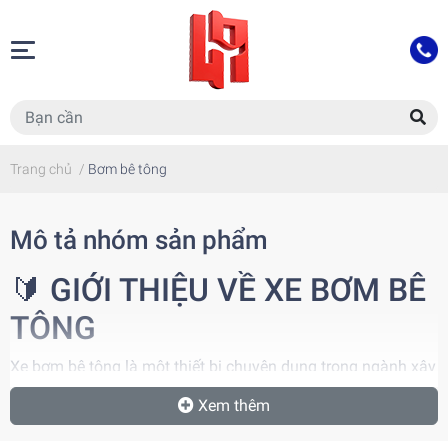
Trang chủ
/
Bơm bê tông
Mô tả nhóm sản phẩm
🔰 GIỚI THIỆU VỀ XE BƠM BÊ
TÔNG
Xe bơm bê tông là một thiết bị chuyên dụng trong ngành xây
dựng, dùng để vận chuyển và bơm bê tông từ máy trộn đến
Xem thêm
các vị trí thi công cần thiết một cách nhanh chóng, chính xác
và hiệu quả. Nhờ khả năng làm việc mạnh mẽ và linh hoạt,