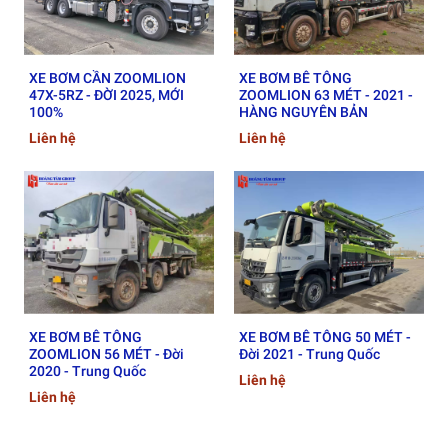
Phù hợp cho các công trình cao tầng, cầu vượt,
nhà xưởng quy mô lớn.
XE BƠM CẦN ZOOMLION
XE BƠM BÊ TÔNG
Xe bơm tĩnh (Stationary Pump):
47X-5RZ - ĐỜI 2025, MỚI
ZOOMLION 63 MÉT - 2021 -
100%
HÀNG NGUYÊN BẢN
Không có cần vươn, cần kết hợp với đường ống
Liên hệ
Liên hệ
dẫn bê tông.
Được kéo bằng xe tải hoặc đặt cố định tại chỗ.
Phù hợp với các công trình ngõ hẹp, vị trí khó tiếp
cận bằng xe lớn.
Bơm line (Trailer Pump hoặc Ground Pump):
Có thể kéo linh hoạt đến từng vị trí đổ.
XE BƠM BÊ TÔNG
XE BƠM BÊ TÔNG 50 MÉT -
ZOOMLION 56 MÉT - Đời
Đời 2021 - Trung Quốc
Dùng đường ống mềm kéo dài để dẫn bê tông
2020 - Trung Quốc
Liên hệ
đến vị trí thi công.
Liên hệ