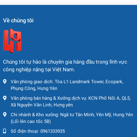
💡 ƯU ĐIỂM KHI SỬ DỤNG XE
BƠM BÊ TÔNG
Về chúng tôi
Tiết kiệm thời gian và chi phí thi công
.
Nâng cao chất lượng đổ bê tông
nhờ kiểm soát lưu
lượng và áp lực ổn định.
Thi công được ở các vị trí khó, cao, sâu hoặc diện tích
Chúng tôi tự hào là chuyên gia hàng đầu trong lĩnh vực
giới hạn.
công nghiệp nặng tại Việt Nam.
Giảm nhân công và rủi ro tai nạn lao động.
Văn phòng giao dịch: Tòa L1 Landmark Tower, Ecopark,
Phụng Công, Hưng Yên
📌 ỨNG DỤNG THỰC TẾ
Văn phòng bán hàng & Xưởng dịch vụ: KCN Phố Nối A, QL5,
Xã Nguyễn Văn Linh, Hưng yên
Xe bơm bê tông được ứng dụng rộng rãi trong:
Chi nhánh & Kho xưởng: Ngã tư Tân Minh, Yên Mỹ, Hưng Yên
Các công trình nhà cao tầng, chung cư, văn phòng.
(Lối lên cao tốc 5B)
Số điện thoại:
0961333935
Cầu, đường, hầm, sân bay, bến cảng.