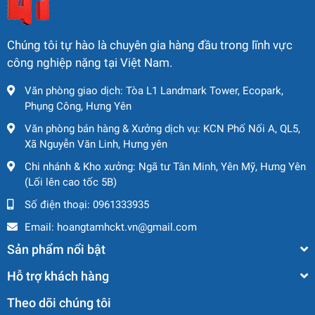
Zalo : 0961333935
Whats app: +84 961333935
Chúng tôi tự hào là chuyên gia hàng đầu trong lĩnh vực
Facebook:
công nghiệp nặng tại Việt Nam.
https://www.facebook.com/hoangtamgroup/
Tiktok:
https://www.tiktok.com/@hoangtamgroup
Văn phòng giao dịch: Tòa L1 Landmark Tower, Ecopark,
Instagram:
Phụng Công, Hưng Yên
https://www.instagram.com/hoangtamgroup
Văn phòng bán hàng & Xưởng dịch vụ: KCN Phố Nối A, QL5,
YouTube:
www.youtube.com/@HOÀNGTÂMGROUP
Xã Nguyễn Văn Linh, Hưng yên
Website:
www.hoangtamgroup.com
Chi nhánh & Kho xưởng: Ngã tư Tân Minh, Yên Mỹ, Hưng Yên
(Lối lên cao tốc 5B)
Số điện thoại:
0961333935
Email:
hoangtamhckt.vn@gmail.com
Sản phẩm nổi bật
Hỗ trợ khách hàng
Theo dõi chúng tôi