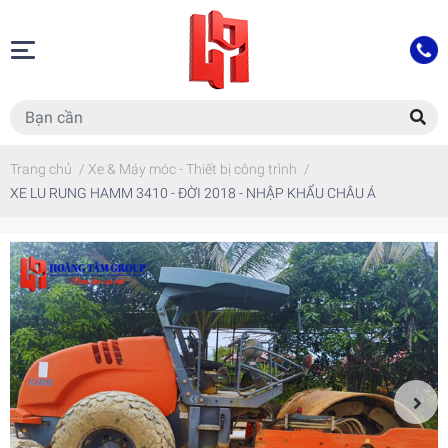
Trang chủ
/
Xe & Máy móc - Thiết bị công trình
/
XE LU RUNG HAMM 3410 - ĐỜI 2018 - NHẬP KHẨU CHÂU Á