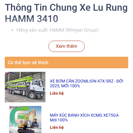
Thông Tin Chung Xe Lu Rung
HAMM 3410
Hãng sản xuất: HAMM (Wirtgen Group)
Model: 3410 (H179)
Xem thêm
Loại thiết bị: Xe lu rung 1 trống + bánh lốp
Có thể bạn sẽ thích
Năm sản xuất: 2018
Nguồn hàng: Nhập Châu Á
XE BƠM CẦN ZOOMLION 47X-5RZ - ĐỜI
2025, MỚI 100%
Tình trạng: Đã qua sử dụng, máy hoạt động ổn định,
Liên hệ
kết cấu chắc chắn
Số giờ hoạt động: Khoảng 13.640 giờ
MÁY XÚC BÁNH XÍCH XCMG XE75GA
Mới 100%
Ưu Điểm Nổi Bật Của Xe Lu
Liên hệ