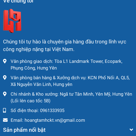
Về chúng tôi
rung trung.
Thông Số Kỹ Thuật Xe Lu
Rung HAMM 3410
Chúng tôi tự hào là chuyên gia hàng đầu trong lĩnh vực
Trọng lượng
công nghiệp nặng tại Việt Nam.
Trọng lượng làm việc (có cabin): 10.535 kg
Văn phòng giao dịch: Tòa L1 Landmark Tower, Ecopark,
Phụng Công, Hưng Yên
Trọng lượng làm việc tối đa: 12.060 kg
Văn phòng bán hàng & Xưởng dịch vụ: KCN Phố Nối A, QL5,
Xã Nguyễn Văn Linh, Hưng yên
Kích thước
Chi nhánh & Kho xưởng: Ngã tư Tân Minh, Yên Mỹ, Hưng Yên
Chiều dài tổng thể: 5.695 mm
(Lối lên cao tốc 5B)
Chiều rộng tổng thể: 2.250 mm
Số điện thoại:
0961333935
Email:
hoangtamhckt.vn@gmail.com
Chiều cao (có cabin): 3.020 mm
Sản phẩm nổi bật
Chiều dài cơ sở: 3.005 mm