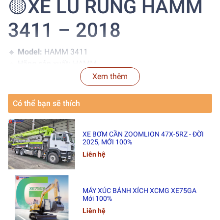
🟡XE LU RUNG HAMM
3411 – 2018
🔸
Model:
HAMM 3411
🔸
Hãng sản xuất:
HAMM
🔸
Năm sản xuất:
2018
Xem thêm
🔸
Xuất xứ:
Châu Á
Có thể bạn sẽ thích
🛠
Tình trạng:
✔ Đã qua sử dụng
✔ Máy hoạt động tốt
XE BƠM CẦN ZOOMLION 47X-5RZ - ĐỜI
✔ Chất lượng ổn định
2025, MỚI 100%
Liên hệ
🚢
Thời gian giao hàng:
25 – 35 ngày
📍
Địa điểm giao hàng:
MÁY XÚC BÁNH XÍCH XCMG XE75GA
Mới 100%
Cảng
Hải Phòng
Liên hệ
Cảng
Cát Lái Port