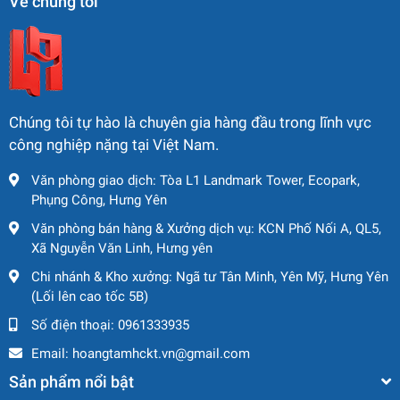
Về chúng tôi
📏
Chiều dài:
5.695 mm
📏
Chiều rộng:
2.250 mm
📏
Chiều cao (cabin):
2.944 mm
🔺
Khoảng sáng gầm:
359 mm
🔄
Bán kính quay vòng:
4.670 mm
Chúng tôi tự hào là chuyên gia hàng đầu trong lĩnh vực
công nghiệp nặng tại Việt Nam.
⛰
Khả năng leo dốc:
28° / 34°
Văn phòng giao dịch: Tòa L1 Landmark Tower, Ecopark,
👉 Thiết kế tối ưu giúp
di chuyển linh hoạt trong nhiều
Phụng Công, Hưng Yên
điều kiện công trường
.
Văn phòng bán hàng & Xưởng dịch vụ: KCN Phố Nối A, QL5,
Xã Nguyễn Văn Linh, Hưng yên
🔹 Trống lu (Drum)
Chi nhánh & Kho xưởng: Ngã tư Tân Minh, Yên Mỹ, Hưng Yên
(Lối lên cao tốc 5B)
🛞
Chiều rộng trống:
2.140 mm
Số điện thoại:
0961333935
🛞
Đường kính trống:
1.504 mm
🛞
Độ dày trống:
25 mm
Email:
hoangtamhckt.vn@gmail.com
🛞
Loại trống:
Trơn (Smooth drum)
Sản phẩm nổi bật