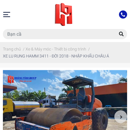
Trang chủ
/
Xe & Máy móc - Thiết bị công trình
/
XE LU RUNG HAMM 3411 - ĐỜI 2018 - NHẬP KHẨU CHÂU Á