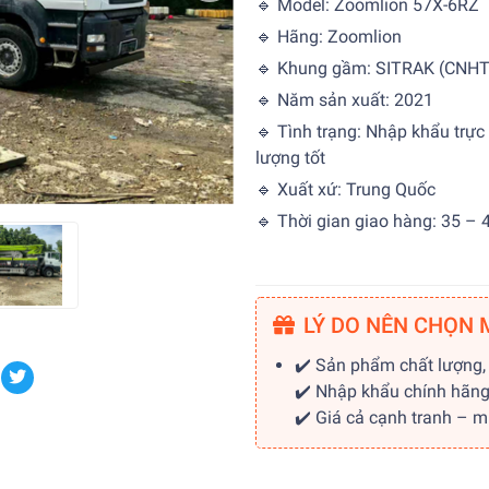
🔹 Model: Zoomlion 57X-6RZ
🔹 Hãng: Zoomlion
🔹 Khung gầm: SITRAK (CNH
🔹 Năm sản xuất: 2021
🔹 Tình trạng: Nhập khẩu trực
lượng tốt
🔹 Xuất xứ: Trung Quốc
🔹 Thời gian giao hàng: 35 – 
LÝ DO NÊN CHỌN 
✔️ Sản phẩm chất lượng,
✔️ Nhập khẩu chính hãn
✔️ Giá cả cạnh tranh – 