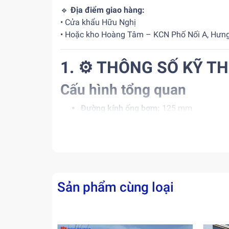
🔹
Địa điểm giao hàng:
• Cửa khẩu Hữu Nghị
• Hoặc kho Hoàng Tâm – KCN Phố Nối A, Hưn
1. ⚙️ THÔNG SỐ KỸ T
Cấu hình tổng quan
Đường kính ống bơm:
125 mm
Chiều cao bơm đứng tối đa:
56 m
Tầm với ngang lớn nhất:
51 m
Chiều cao mở cần tối thiểu:
15.8 m
Sản phẩm cùng loại
Số đoạn cần:
6 (dạng RZ – linh hoạt khô
Góc quay cần:
±270°