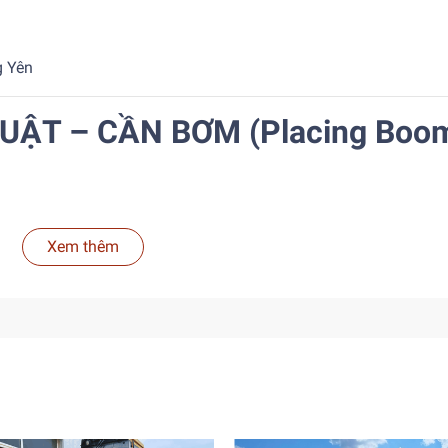
g Yên
HUẬT – CẦN BƠM (Placing Boo
Xem thêm
ng gian hẹp)