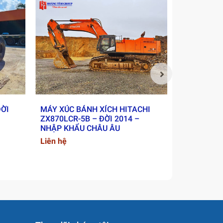
ĐỜI
MÁY XÚC BÁNH XÍCH HITACHI
XE LU RUN
ZX870LCR-5B – ĐỜI 2014 –
2018 - NH
NHẬP KHẨU CHÂU ÂU
Liên hệ
Liên hệ