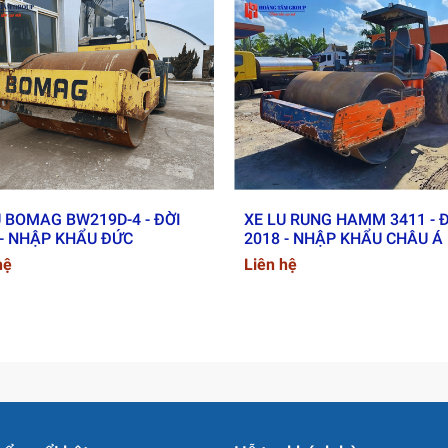
U BOMAG BW219D-4 - ĐỜI
XE LU RUNG HAMM 3411 - 
 - NHẬP KHẨU ĐỨC
2018 - NHẬP KHẨU CHÂU Á
hệ
Liên hệ
HUẬT – BỘ BƠM (Pumping Unit