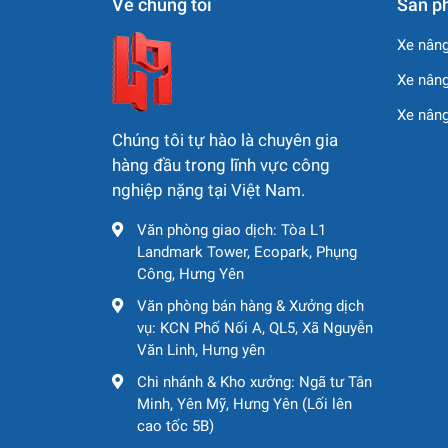
Về chúng tôi
Sản p
Kích thước xy-lanh bơm:
260 × 2100 mm
Xe nâng
Dung tích phễu chứa bê tông:
600 L
Xe nâng
Hệ thống thuỷ lực:
Mạch kín –
closed cir
Xe nân
Chúng tôi tự hào là chuyên gia
hàng đầu trong lĩnh vực công
nghiệp nặng tại Việt Nam.
Văn phòng giao dịch: Tòa L1
Landmark Tower, Ecopark, Phụng
Công, Hưng Yên
Văn phòng bán hàng & Xưởng dịch
vụ: KCN Phố Nối A, QL5, Xã Nguyễn
Văn Linh, Hưng yên
Chi nhánh & Kho xưởng: Ngã tư Tân
Minh, Yên Mỹ, Hưng Yên (Lối lên
cao tốc 5B)