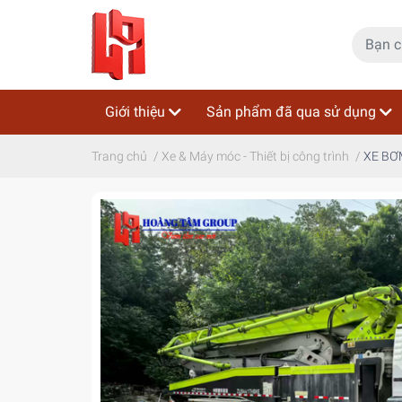
Giới thiệu
Sản phẩm đã qua sử dụng
Trang chủ
/
Xe & Máy móc - Thiết bị công trình
/
XE BƠ