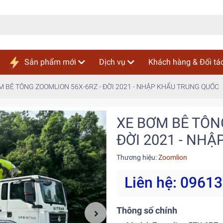
Sản phẩm mới
Dịch vụ
Khách hàng & Đối tá
M BÊ TÔNG ZOOMLION 56X-6RZ - ĐỜI 2021 - NHẬP KHẨU TRUNG QUỐC
XE BƠM BÊ TÔN
ĐỜI 2021 - NH
Thương hiệu:
Zoomlion
Liên hệ: 0961
Thông số chính