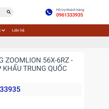
Hỗ trợ khách hàng
0961333935
c
Liên hệ
G ZOOMLION 56X-6RZ -
ẬP KHẨU TRUNG QUỐC
333935