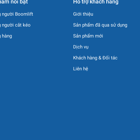
hẩm nổi bật
Hỗ trợ khách hàng
 người Boomlift
Giới thiệu
 người cắt kéo
Sản phẩm đã qua sử dụng
cuit
(ổn định, phản hồi nhanh, hiệu suất cao)
g hàng
Sản phẩm mới
Dịch vụ
Khách hàng & Đối tác
Liên hệ