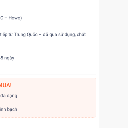
TC – Howo)
 tiếp từ Trung Quốc – đã qua sử dụng, chất
45 ngày
MUA!
 đa dạng
g
minh bạch