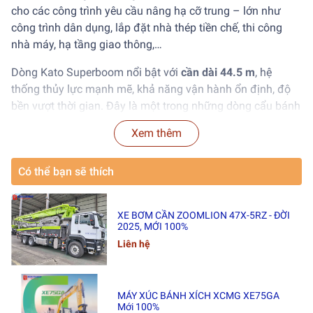
cho các công trình yêu cầu nâng hạ cỡ trung – lớn như
công trình dân dụng, lắp đặt nhà thép tiền chế, thi công
nhà máy, hạ tầng giao thông,…
Dòng Kato Superboom nổi bật với
cần dài 44.5 m
, hệ
thống thủy lực mạnh mẽ, khả năng vận hành ổn định, độ
bền vượt thời gian. Đây là một trong những dòng cẩu bánh
lốp Nhật Bản được ưa chuộng nhất tại Việt Nam.
Xem thêm
Hoàng Tâm Group cung cấp
Kato KR-65H sản xuất 2006
,
nhập khẩu trực tiếp Nhật Bản, tình trạng đẹp – chạy
Có thể bạn sẽ thích
78,964 km
và
31,154 giờ
, cam kết chất lượng tốt.
Thông tin chung
XE BƠM CẦN ZOOMLION 47X-5RZ - ĐỜI
2025, MỚI 100%
Model:
KATO KR-65H (SL-650R Superboom)
Liên hệ
Hãng sản xuất:
KATO Works Co., Ltd. – Nhật Bản
Năm sản xuất:
2006
MÁY XÚC BÁNH XÍCH XCMG XE75GA
Mới 100%