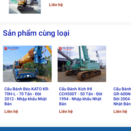
Tải trọng nâng:
65 tấn
Liên hệ
Tình trạng:
Nhập Nhật – đã qua sử dụng – hoạt
động tốt
Sản phẩm cùng loại
Thời gian giao:
35 – 45 ngày
Địa điểm giao hàng
Cảng Hải Phòng
Cảng Cát Lái
Kho Hoàng Tâm – KCN Phố Nối A, Hưng Yên
Cẩu Bánh Béo KATO KR-
Cẩu Bánh Xích IHI
Cẩu Bánh
70H-L - 70 Tấn - Đời
CCH500T - 50 Tấn - Đời
GR-600N-
2. Thông số kỹ thuật cẩu
2012 - Nhập khẩu Nhật
1994 - Nhập khẩu Nhật
Đời 2004
Bản
Bản
Nhật Bản
bánh béo Kato KR-65H
Liên hệ
Liên hệ
Liên hệ
2.1. Hiệu suất nâng (Crane