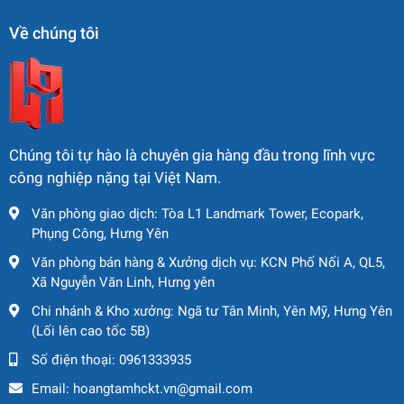
Performance)
Về chúng tôi
Sức nâng lớn nhất:
65 tấn
Chiều dài cần chính:
10.0 – 44.5 m
Chiều dài cần phụ (Jib):
8.5 – 13.2 m
Chiều cao nâng tối đa:
45.8 m (cần chính)
Chúng tôi tự hào là chuyên gia hàng đầu trong lĩnh vực
công nghiệp nặng tại Việt Nam.
Bán kính làm việc tối đa:
37.5 m
Văn phòng giao dịch: Tòa L1 Landmark Tower, Ecopark,
Số đoạn cần:
5 đoạn – Superboom
Phụng Công, Hưng Yên
Tải trọng nâng theo chiều dài
Văn phòng bán hàng & Xưởng dịch vụ: KCN Phố Nối A, QL5,
Xã Nguyễn Văn Linh, Hưng yên
cần
Chi nhánh & Kho xưởng: Ngã tư Tân Minh, Yên Mỹ, Hưng Yên
10.0 m Boom:
65,000 kg × 2.6 m
(Lối lên cao tốc 5B)
Số điện thoại:
0961333935
16.9 m Boom:
32,000 kg × 5.5 m
Email:
hoangtamhckt.vn@gmail.com
23.8 m Boom:
23,000 kg × 5.5 m