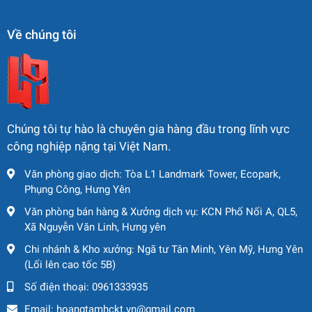
✔️
Chi phí vận hành thấp
– tiết kiệm chi phí nhiên liệu và
bảo dưỡng
Về chúng tôi
✔️
Phù hợp với mọi công trình:
thi công đường xá, sân bay,
bãi bồi, công trình dân dụng...
✔️
Hỗ trợ kỹ thuật tận nơi
– bảo hành uy tín, cam kết đồng
hành lâu dài
✔️
Giá thành cạnh tranh
– Đầu tư nhỏ, hiệu quả lớn!
Chúng tôi tự hào là chuyên gia hàng đầu trong lĩnh vực
📦
Ưu Đãi Kèm Theo
công nghiệp nặng tại Việt Nam.
🚛
Miễn phí vận chuyển
trong nội thành
Văn phòng giao dịch: Tòa L1 Landmark Tower, Ecopark,
🛠
Hỗ trợ kiểm tra, hướng dẫn vận hành chi tiết
trước khi
Phụng Công, Hưng Yên
nhận máy
Văn phòng bán hàng & Xưởng dịch vụ: KCN Phố Nối A, QL5,
🎁
Tặng bộ phụ tùng cơ bản
kèm theo mỗi máy
Xã Nguyễn Văn Linh, Hưng yên
Chi nhánh & Kho xưởng: Ngã tư Tân Minh, Yên Mỹ, Hưng Yên
(Lối lên cao tốc 5B)
Số điện thoại:
0961333935
Email:
hoangtamhckt.vn@gmail.com