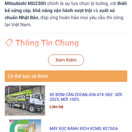
Mitsubishi MG230II
chính là sự lựa chọn lý tưởng, với
thiết
kế cứng cáp
,
khả năng vận hành vượt trội
và
xuất xứ
chuẩn Nhật Bản
, đáp ứng hoàn hảo mọi yêu cầu thi công
tại Việt Nam.
📋
Thông Tin Chung
Model:
Mitsubishi MG230II
Xem thêm
Xuất xứ:
Nhật Bản 🇯🇵 (Nhập khẩu nguyên chiếc)
Có thể bạn sẽ thích
Tình trạng:
Đã qua sử dụng – Máy còn đẹp, đã kiểm
tra kỹ lưỡng trước khi giao
XE BƠM CẦN ZOOMLION 47X-5RZ - ĐỜI
Hiệu suất:
Động cơ mạnh mẽ – Tiết kiệm nhiên liệu
2025, MỚI 100%
– Hoạt động ổn định dài lâu
Liên hệ
Thời gian giao hàng:
Giao nhanh toàn quốc – chỉ
trong 25 ngày
MÁY XÚC BÁNH XÍCH XCMG XE75GA