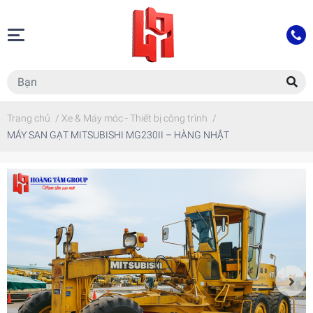
Trang chủ
/
Xe & Máy móc - Thiết bị công trình
/
MÁY SAN GẠT MITSUBISHI MG230II – HÀNG NHẬT