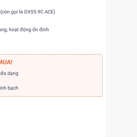
còn gọi là DX55‑9C ACE)
ng, hoạt động ổn định
MUA!
 đa dạng
g
minh bạch