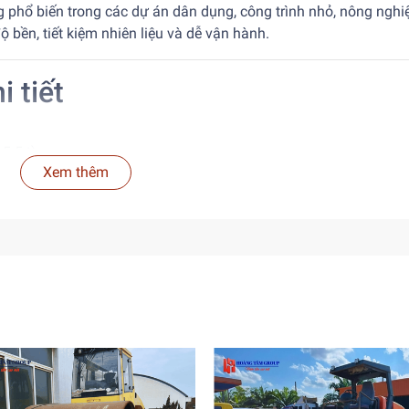
 phổ biến trong các dự án dân dụng, công trình nhỏ, nông nghi
 bền, tiết kiệm nhiên liệu và dễ vận hành.
i tiết
5.5 t)
Xem thêm
E heaped)
94L / 4TNV98‑Z (4 xy-lanh)
9 HP) @2.100 vòng/phút
km/h
m
5‑5.870 × 1.880 × 2.590 mm
g), dầu thủy lực ~62 L