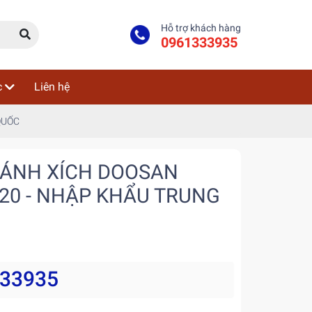
Hỗ trợ khách hàng
0961333935
c
Liên hệ
QUỐC
BÁNH XÍCH DOOSAN
020 - NHẬP KHẨU TRUNG
333935