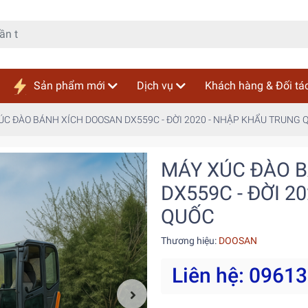
Sản phẩm mới
Dịch vụ
Khách hàng & Đối tá
ÚC ĐÀO BÁNH XÍCH DOOSAN DX559C - ĐỜI 2020 - NHẬP KHẨU TRUNG 
MÁY XÚC ĐÀO 
DX559C - ĐỜI 2
QUỐC
Thương hiệu:
DOOSAN
Liên hệ: 0961