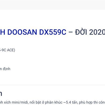
CH DOOSAN DX559C
– ĐỜI 202
5‑9C ACE)
n định
m
nh xích mini/midi, nổi bật ở phân khúc ~5.4 tấn, phù hợp thi côn