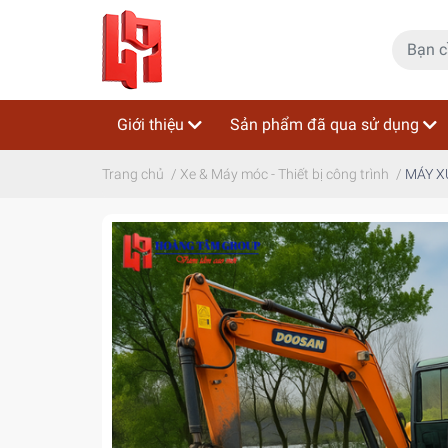
Giới thiệu
Sản phẩm đã qua sử dụng
Trang chủ
/
Xe & Máy móc - Thiết bị công trình
/
MÁY X