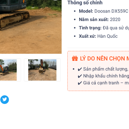
Thông số chính
Model:
Doosan DX559C (
Năm sản xuất:
2020
Tình trạng:
Đã qua sử dụ
Xuất xứ:
Hàn Quốc
LÝ DO NÊN CHỌN 
✔️ Sản phẩm chất lượng,
✔️ Nhập khẩu chính hãn
✔️ Giá cả cạnh tranh – 