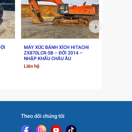
 thiết
át dễ
ĐỜI
MÁY XÚC BÁNH XÍCH HITACHI
XE LU RUN
ZX870LCR-5B – ĐỜI 2014 –
2018 - NH
NHẬP KHẨU CHÂU ÂU
Liên hệ
ụ nhiên
Liên hệ
 xá…
Theo dõi chúng tôi