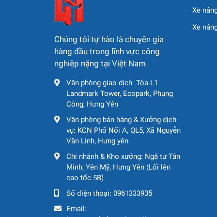
Người vận hành nên kiểm tra hệ thống đi
Xe nâng
Xe nân
🌐 Ứng dụng mẫu công 
Chúng tôi tự hào là chuyên gia
hàng đầu trong lĩnh vực công
Máy xúc Doosan DX559C phù hợp thi công:
nghiệp nặng tại Việt Nam.
Các công trình xây dựng như đường giao
Văn phòng giao dịch: Tòa L1
Landmark Tower, Ecopark, Phụng
Đào rãnh, đào móng, nạo vét kênh rạch
Công, Hưng Yên
Công trình nông nghiệp, trang trại, công 
Văn phòng bán hàng & Xưởng dịch
vụ: KCN Phố Nối A, QL5, Xã Nguyễn
Dự án san lấp, sửa chữa cơ sở hạ tầng k
Văn Linh, Hưng yên
Chi nhánh & Kho xưởng: Ngã tư Tân
Minh, Yên Mỹ, Hưng Yên (Lối lên
cao tốc 5B)
Số điện thoại:
0961333935
Email: