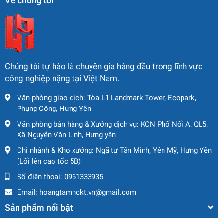
Về chúng tôi
Tầm với tối đa:
15,35 m
Độ sâu đào tối đa:
9,35 m
3. Ưu Điểm Vượt Trội
Chúng tôi tự hào là chuyên gia hàng đầu trong lĩnh vực
công nghiệp nặng tại Việt Nam.
✔️
Sức mạnh khổng lồ
– Động cơ hơn
689 mã lực
, dễ dàng
Văn phòng giao dịch: Tòa L1 Landmark Tower, Ecopark,
xử lý khối lượng đất đá cực lớn.
Phụng Công, Hưng Yên
✔️
Thiết kế siêu bền
– Hệ thống gầm xích chắc chắn, phù
hợp địa hình mỏ, công trường khắc nghiệt.
Văn phòng bán hàng & Xưởng dịch vụ: KCN Phố Nối A, QL5,
Xã Nguyễn Văn Linh, Hưng yên
✔️
Năng suất vượt trội
– Gầu 5,2 m³ giúp tăng hiệu quả
vận hành, giảm chi phí nhân công.
Chi nhánh & Kho xưởng: Ngã tư Tân Minh, Yên Mỹ, Hưng Yên
✔️
Công nghệ Komatsu
– Độ bền cao, ít hỏng hóc, tiết kiệm
(Lối lên cao tốc 5B)
chi phí bảo dưỡng.
Số điện thoại:
0961333935
✔️
Vận hành an toàn
– Cabin ROPS, tầm nhìn rộng, hệ
Email:
hoangtamhckt.vn@gmail.com
thống thủy lực mạnh mẽ, dễ điều khiển.
Sản phẩm nổi bật