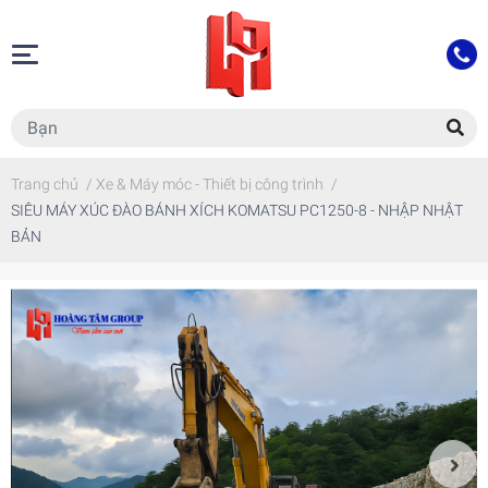
Trang chủ
/
Xe & Máy móc - Thiết bị công trình
/
SIÊU MÁY XÚC ĐÀO BÁNH XÍCH KOMATSU PC1250-8 - NHẬP NHẬT
BẢN