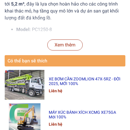
tới
5,2 m³
, đây là lựa chọn hoàn hảo cho các công trình
khai thác mỏ, hạ tầng quy mô lớn và dự án san gạt khối
lượng đất đá khổng lồ.
Model:
PC1250-8
Xuất xứ:
Nhập khẩu trực tiếp từ Nhật Bản
Xem thêm
Tình trạng:
Hàng có sẵn – giao ngay tại
Kho Hoàng
Tâm – KCN Phố Nối A, Hưng Yên
Có thể bạn sẽ thích
2. Thông Số Kỹ Thuật Chính
XE BƠM CẦN ZOOMLION 47X-5RZ - ĐỜI
2025, MỚI 100%
📏 Kích Thước & Trọng Lượng
Liên hệ
Trọng lượng vận hành:
110,65 tấn
MÁY XÚC BÁNH XÍCH XCMG XE75GA
Kích thước vận chuyển (DxRxC):
16,02 m × 5,265 m
Mới 100%
× 6,04 m
Liên hệ