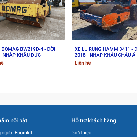
tốt cho các công tác đào, xúc, san gạt.
u chuẩn hoặc gắn đối trọng & xích 600 mm cho địa hình phức tạ
iêu hao, giảm chi phí vận hành.
thủy lực mạnh mẽ, tuổi thọ dài.
U BOMAG BW219D-4 - ĐỜI
XE LU RUNG HAMM 3411 - 
 - NHẬP KHẨU ĐỨC
2018 - NHẬP KHẨU CHÂU Á
hệ
Liên hệ
 dụng rộng rãi trong:
, cầu đường.
thi công dân dụng.
đảm bảo sức mạnh đào xúc.
hẩm nổi bật
Hỗ trợ khách hàng
 người Boomlift
Giới thiệu