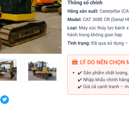
Thông số chính
Hãng sản xuất:
Caterpillar (C
Model:
CAT 308E CR (Serial 
Loại:
Máy xúc thủy lực bánh x
hành trong không gian hẹp
Tình trạng:
Đã qua sử dụng – 
LÝ DO NÊN CHỌN 
✔️ Sản phẩm chất lượng,
✔️ Nhập khẩu chính hãn
✔️ Giá cả cạnh tranh – 