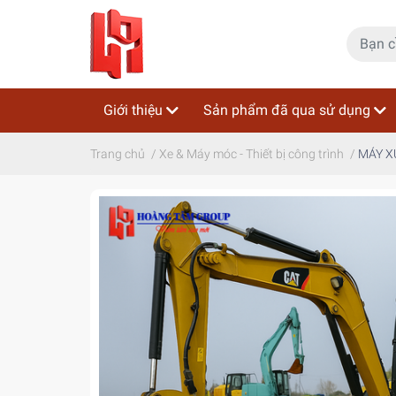
Giới thiệu
Sản phẩm đã qua sử dụng
Trang chủ
/
Xe & Máy móc - Thiết bị công trình
/
MÁY X