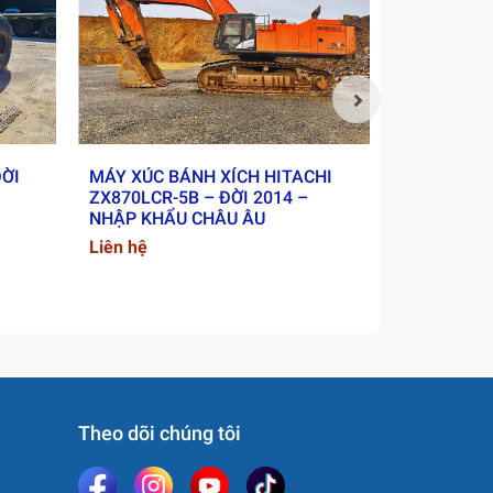
p.
ĐỜI
MÁY XÚC BÁNH XÍCH HITACHI
XE LU RUN
ZX870LCR-5B – ĐỜI 2014 –
2018 - NH
NHẬP KHẨU CHÂU ÂU
Liên hệ
Liên hệ
Theo dõi chúng tôi