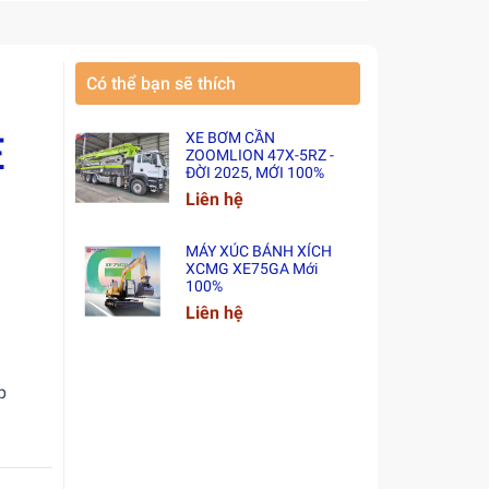
Có thể bạn sẽ thích
E
XE BƠM CẦN
ZOOMLION 47X-5RZ -
ĐỜI 2025, MỚI 100%
Liên hệ
MÁY XÚC BÁNH XÍCH
XCMG XE75GA Mới
100%
Liên hệ
p