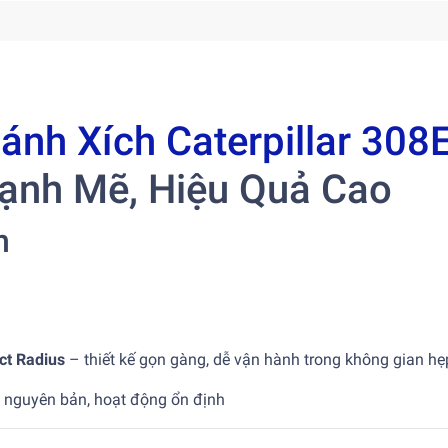
nh Xích Caterpillar 308
ạnh Mẽ, Hiệu Quả Cao
n
t Radius
– thiết kế gọn gàng, dễ vận hành trong không gian hẹ
nguyên bản, hoạt động ổn định