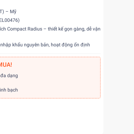
AT) – Mỹ
HEL00476)
ích Compact Radius – thiết kế gọn gàng, dễ vận
nhập khẩu nguyên bản, hoạt động ổn định
MUA!
 đa dạng
g
minh bạch