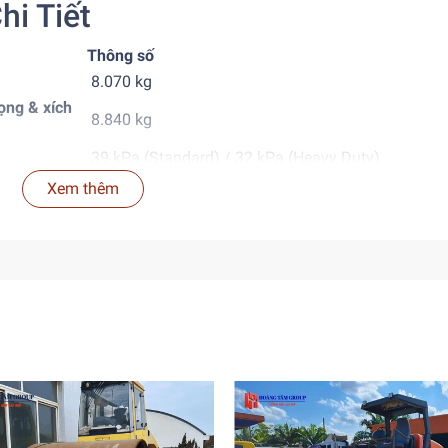
hi Tiết
Thông số
8.070 kg
ọng & xích
8.840 kg
39 kPa (Standard) / 32 kPa (Heavy Duty)
5.760 kg (Standard) / 6.360 kg (Heavy Duty)
Xem thêm
550 kg
Công suất định mức 48,1 kW – tiết kiệm nhiên liệu,
suất cao
5,0 km/h
0,28 m³
450 mm (Standard) / 600 mm (Heavy Duty)
iệc hiệu quả tại công trình chật hẹp như đô thị, đường sá, công 