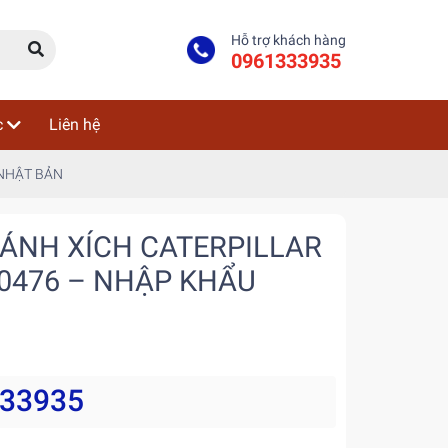
Hỗ trợ khách hàng
0961333935
c
Liên hệ
 NHẬT BẢN
ÁNH XÍCH CATERPILLAR
00476 – NHẬP KHẨU
333935