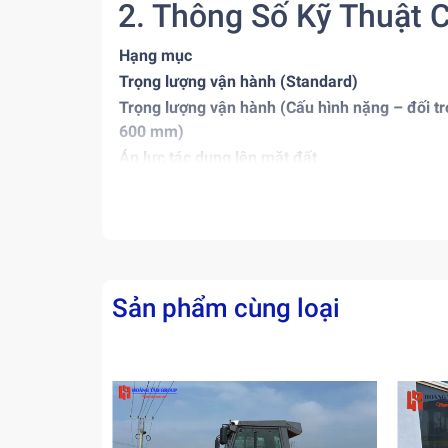
2. Thông Số Kỹ Thuật C
Hạng mục
Trọng lượng vận hành (Standard)
Trọng lượng vận hành (Cấu hình nặng – đối tr
600 mm)
Áp lực tác dụng lên mặt đất
Khối lượng thân máy
Khối lượng gắn breaker (phá bê tông)
Động cơ
Tốc độ di chuyển
Sản phẩm cùng loại
Dung tích gầu tiêu chuẩn
Chiều rộng xích
3. Ưu Điểm Nổi Bật
✔️
Thiết kế Compact Radius:
Dễ xoay trở, làm v