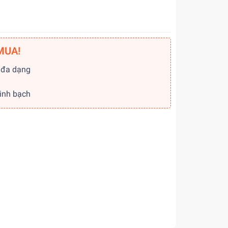
MUA!
 đa dạng
g
minh bạch