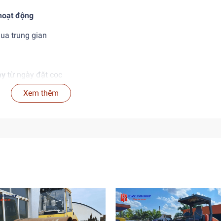
hoạt động
ua trung gian
ày
từ ngày đặt cọc
Xem thêm
 PC128UU-2E0:
ọn
: Rất phù hợp với công trình trong đô thị, khu dân cư đông đúc
ủy lực khỏe, vận hành tốt sau 5.784 giờ sử dụng.
ơn nhiều so với máy mới, trong khi chất lượng vẫn được đảm bảo
từ Nhật Bản, nguyên bản chưa qua sửa chữa lớn.
bán hàng: