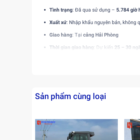
Tình trạng
: Đã qua sử dụng –
5.784 giờ 
Xuất xứ
: Nhập khẩu nguyên bản, không q
Giao hàng
: Tại
cảng Hải Phòng
Thời gian giao hàng
: Dự kiến
25 – 30 ng
🔧 Ưu điểm của KOMATSU
🔹
Thiết kế gọn – Khả năng xoay đuôi g
🔹
Hiệu suất ổn định
: Động cơ bền bỉ, th
Sản phẩm cùng loại
🔹
Tiết kiệm chi phí
: Giá thành hợp lý h
🔹
Xuất xứ rõ ràng
: Máy nhập trực tiếp 
📦 Cam kết & Chính sách 