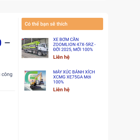
Có thể bạn sẽ thích
0
–
XE BƠM CẦN
ZOOMLION 47X-5RZ -
ĐỜI 2025, MỚI 100%
Liên hệ
MÁY XÚC BÁNH XÍCH
c công
XCMG XE75GA Mới
100%
Liên hệ