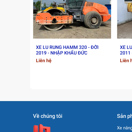
Giao hàng tận nơi tại
cảng Hải Phòng
Hỗ trợ video kiểm tra máy thực tế trước k
Tư vấn kỹ thuật và hướng dẫn vận hành 
Có hỗ trợ đăng kiểm và vận chuyển nếu 
XE LU RUNG HAMM 320 - ĐỜI
XE L
2019 - NHẬP KHẨU ĐỨC
2011
Liên hệ
Liên 
Về chúng tôi
Sản p
Xe nâng