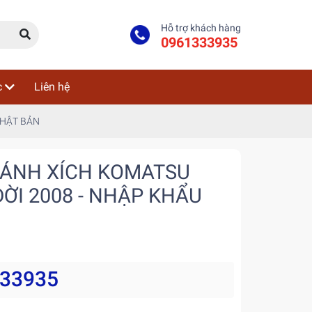
Hỗ trợ khách hàng
0961333935
c
Liên hệ
NHẬT BẢN
BÁNH XÍCH KOMATSU
ĐỜI 2008 - NHẬP KHẨU
333935