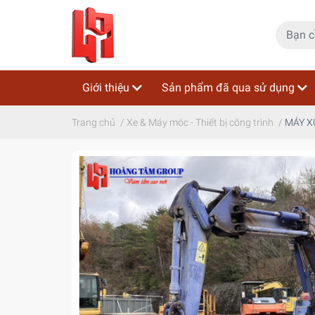
Giới thiệu
Sản phẩm đã qua sử dụng
Trang chủ
/
Xe & Máy móc - Thiết bị công trình
/
MÁY X