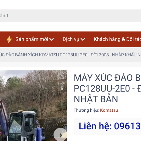
Sản phẩm mới
Dịch vụ
Khách hàng & Đối tá
ÚC ĐÀO BÁNH XÍCH KOMATSU PC128UU-2E0 - ĐỜI 2008 - NHẬP KHẨU 
MÁY XÚC ĐÀO 
PC128UU-2E0 - 
NHẬT BẢN
Thương hiệu:
Komatsu
Liên hệ: 0961