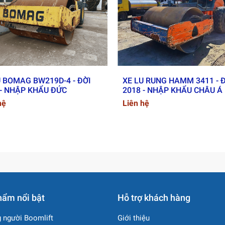
hi giao
miễn phí
khách hàng yêu cầu
U BOMAG BW219D-4 - ĐỜI
XE LU RUNG HAMM 3411 - 
 - NHẬP KHẨU ĐỨC
2018 - NHẬP KHẨU CHÂU Á
hệ
Liên hệ
hẩm nổi bật
Hỗ trợ khách hàng
 người Boomlift
Giới thiệu