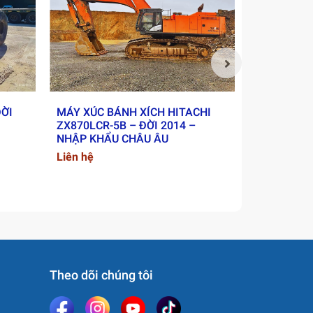
ĐỜI
MÁY XÚC BÁNH XÍCH HITACHI
XE LU RUN
ZX870LCR-5B – ĐỜI 2014 –
2018 - NH
NHẬP KHẨU CHÂU ÂU
Liên hệ
Liên hệ
Theo dõi chúng tôi