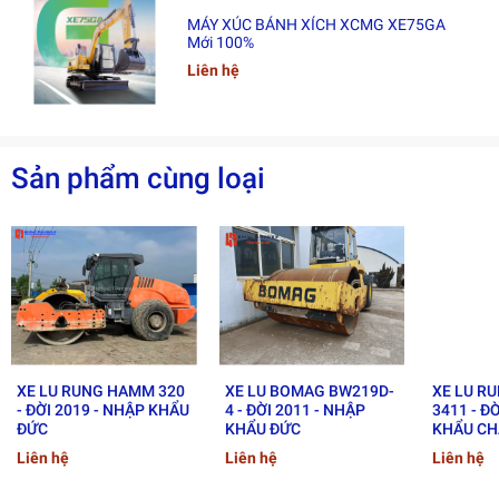
1. Động cơ (Engine)
MÁY XÚC BÁNH XÍCH XCMG XE75GA
Mới 100%
Liên hệ
Model:
J05E-TKSSPF
Loại động cơ: Diesel 4 kỳ, làm mát bằng nước, turbo
tăng áp
Sản phẩm cùng loại
Số xi-lanh: 4
Dung tích:
5.123 L
Công suất:
132 kW tại 2.000 rpm
Mô-men xoắn:
654 Nm tại 1.600 rpm
2. Hệ thống thủy lực
XE LU RUNG HAMM 320
XE LU BOMAG BW219D-
XE LU R
- ĐỜI 2019 - NHẬP KHẨU
4 - ĐỜI 2011 - NHẬP
3411 - Đ
Bơm chính: 2 bơm biến thiên + 1 bơm bánh răng
ĐỨC
KHẨU ĐỨC
KHẨU CH
Liên hệ
Liên hệ
Liên hệ
Lưu lượng: