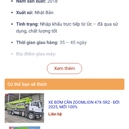
Năm sản xuất:
2018
Xuất xứ:
Nhật Bản
Tình trạng:
Nhập khẩu trực tiếp từ Úc – đã qua sử
dụng, chất lượng tốt
Thời gian giao hàng:
35 – 45 ngày
Địa điểm giao máy:
Cảng Hải Phòng
Xem thêm
Cảng Cát Lái
Có thể bạn sẽ thích
Kho Hoàng Tâm – KCN Phố Nối A, Hưng Yên
XE BƠM CẦN ZOOMLION 47X-5RZ - ĐỜI
⚙️ THÔNG SỐ KỸ
2025, MỚI 100%
Liên hệ
THUẬT