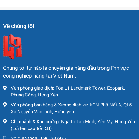
2 × 245 L/min
1 × 21 L/min
Về chúng tôi
Áp lực làm việc:
Công tác:
34.3 MPa
Power Boost:
37.3 MPa
Van phân phối chính: 8-spool
Chúng tôi tự hào là chuyên gia hàng đầu trong lĩnh vực
công nghiệp nặng tại Việt Nam.
Làm mát dầu: gió cưỡng bức
Văn phòng giao dịch: Tòa L1 Landmark Tower, Ecopark,
3. Hệ thống di chuyển
Phụng Công, Hưng Yên
Motor di chuyển: piston trục
Văn phòng bán hàng & Xưởng dịch vụ: KCN Phố Nối A, QL5,
Xã Nguyễn Văn Linh, Hưng yên
Phanh di chuyển: thuỷ lực + đĩa
Chi nhánh & Kho xưởng: Ngã tư Tân Minh, Yên Mỹ, Hưng Yên
(Lối lên cao tốc 5B)
Tốc độ:
Số điện thoại:
0961333935