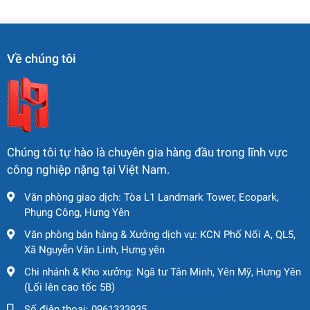
3. Giới thiệu sản phẩm
Máy Xúc Kobelco SK125SR-3 –
Về chúng tôi
Sức Mạnh, Linh Hoạt, Hiệu Suất
Cao
Kobelco SK125SR-3 là máy xúc bánh xích đuôi ngắn
(Short Radius Swing), được thiết kế để đáp ứng nhu cầu
thi công nơi có không gian hạn chế – như trong đô thị,
Chúng tôi tự hào là chuyên gia hàng đầu trong lĩnh vực
trong các công trình nội thành, bãi xây dựng có mái che
công nghiệp nặng tại Việt Nam.
hoặc hàng rào. Với trọng lượng vận hành khoảng
13 tấn
,
Văn phòng giao dịch: Tòa L1 Landmark Tower, Ecopark,
gầu chuẩn 0,45 m³ và thông số kỹ thuật mạnh mẽ,
Phụng Công, Hưng Yên
SK125SR-3 mang lại hiệu suất vừa đủ mạnh để thực hiện
các công việc đào, xúc, vận chuyển đất đá ở quy mô trung
Văn phòng bán hàng & Xưởng dịch vụ: KCN Phố Nối A, QL5,
Xã Nguyễn Văn Linh, Hưng yên
bình – lớn một cách ổn định và hiệu quả.
Chi nhánh & Kho xưởng: Ngã tư Tân Minh, Yên Mỹ, Hưng Yên
⭐ Những điểm mạnh nổi bật:
(Lối lên cao tốc 5B)
Đuôi gọn – linh hoạt trong không gian chật hẹp
Số điện thoại:
0961333935