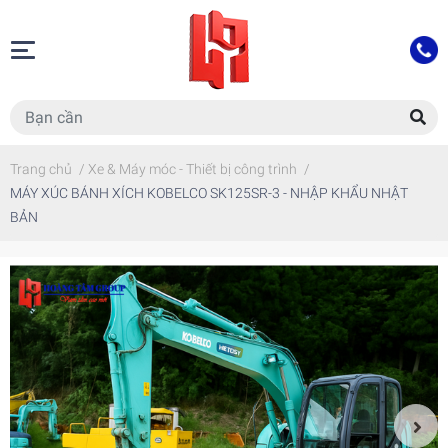
Trang chủ
/
Xe & Máy móc - Thiết bị công trình
/
MÁY XÚC BÁNH XÍCH KOBELCO SK125SR-3 - NHẬP KHẨU NHẬT
BẢN