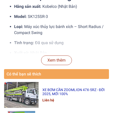
Hãng sản xuất:
Kobelco (Nhật Bản)
Model:
SK125SR-3
Loại:
Máy xúc thủy lực bánh xích – Short Radius /
Compact Swing
Tình trạng:
Đã qua sử dụng
Xuất xứ:
Nhật Bản
Xem thêm
Ưu điểm nổi bật:
Đuôi gọn giúp làm việc tốt ở khu
vực hạn chế không gian, phù hợp với công trình dân
Có thể bạn sẽ thích
dụng, đô thị hoặc cải tạo nội thành.
2. Thông số kỹ thuật chuẩn
XE BƠM CẦN ZOOMLION 47X-5RZ - ĐỜI
2025, MỚI 100%
(Nguồn tin chính thức và
Liên hệ
đáng tin cậy)