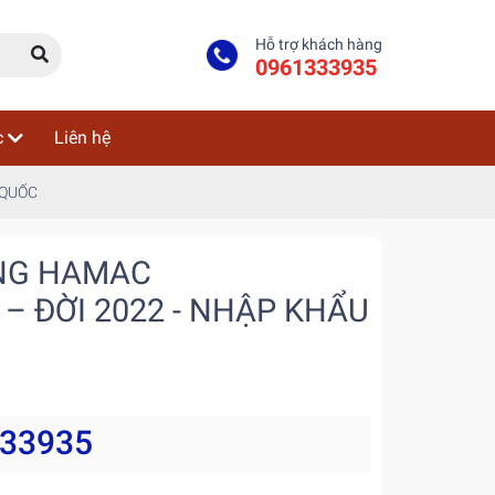
Hỗ trợ khách hàng
0961333935
c
Liên hệ
 QUỐC
ÔNG HAMAC
– ĐỜI 2022 - NHẬP KHẨU
333935