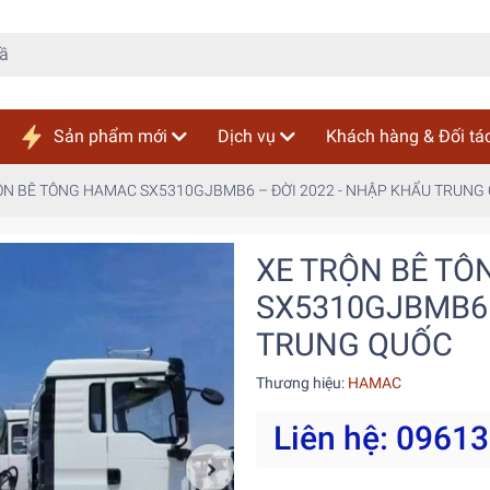
Sản phẩm mới
Dịch vụ
Khách hàng & Đối tá
ỘN BÊ TÔNG HAMAC SX5310GJBMB6 – ĐỜI 2022 - NHẬP KHẨU TRUNG
XE TRỘN BÊ T
SX5310GJBMB6 
TRUNG QUỐC
Thương hiệu:
HAMAC
Liên hệ: 0961