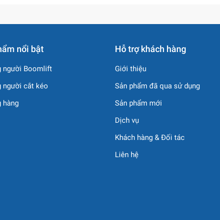
iệu HAMAC
hẩm nổi bật
Hỗ trợ khách hàng
HAMAC SX5310GJBMB6?
 người Boomlift
Giới thiệu
hiệu suất cao, tiêu hao nhiên liệu thấp.
 người cắt kéo
Sản phẩm đã qua sử dụng
EURO 5.
g hàng
Sản phẩm mới
Dịch vụ
i địa hình.
Khách hàng & Đối tác
Liên hệ