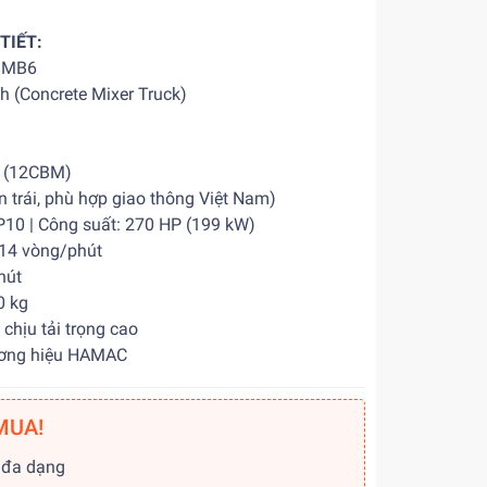
TIẾT:
BMB6
nh (Concrete Mixer Truck)
³ (12CBM)
 trái, phù hợp giao thông Việt Nam)
10 | Công suất: 270 HP (199 kW)
–14 vòng/phút
hút
0 kg
chịu tải trọng cao
ương hiệu HAMAC
MUA!
 đa dạng