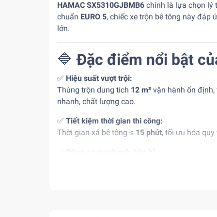
HAMAC SX5310GJBMB6
chính là lựa chọn lý
chuẩn
EURO 5
, chiếc xe trộn bê tông này đáp
lớn.
🔷
Đặc điểm nổi bật
✅
Hiệu suất vượt trội:
Thùng trộn dung tích
12 m³
vận hành ổn định, 
nhanh, chất lượng cao.
✅
Tiết kiệm thời gian thi công:
Thời gian xả bê tông ≤
15 phút
, tối ưu hóa quy
✅
Động cơ mạnh mẽ, bền bỉ:
Trang bị động cơ Diesel
Weichai WP10
công s
✅
Tiêu chuẩn khí thải EURO 5:
Giảm lượng khí thải, thân thiện môi trường, ph
✅
Thiết kế thông minh, phù hợp Việt Nam: