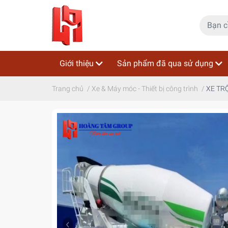
Giới thiệu
Sản phẩm đã qua sử dụng
Trang chủ
/
Xe & Máy móc - Thiết bị công trình
/
XE TR