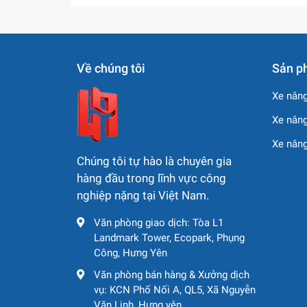
Xuất xứ
Trung Quốc – Thương h
Về chúng tôi
Sản p
🔷
Vì sao nên chọn 
Xe nâng
✅ Tiết kiệm chi phí vận hành nhờ động cơ 
Xe nâng
✅ Thân thiện môi trường với tiêu chuẩn 
Xe nân
Chúng tôi tự hào là chuyên gia
✅ Dễ dàng bảo dưỡng, phụ tùng sẵn có.
hàng đầu trong lĩnh vực công
✅ Độ bền cao, hoạt động ổn định trên mọ
nghiệp nặng tại Việt Nam.
Văn phòng giao dịch: Tòa L1
Landmark Tower, Ecopark, Phụng
Công, Hưng Yên
Văn phòng bán hàng & Xưởng dịch
vụ: KCN Phố Nối A, QL5, Xã Nguyễn
Văn Linh, Hưng yên