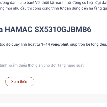
 tưởng dành cho bạn! Với thiết kế mạnh mẽ, động cơ hiện đại đạ
 ứng mọi nhu cầu thi công công trình từ dân dụng đến hạ tầng q
 của HAMAC SX5310GJBMB6
tốc độ quay linh hoạt từ
1–14 vòng/phút
, giúp trộn bê tông đều,
 trình, giảm thiểu thời gian chờ đợi, tăng năng suất.
uất
270 HP (199 kW)
– hoạt động ổn định trong điều kiện khắc 
Xem thêm
ù hợp với xu hướng phát triển xanh.