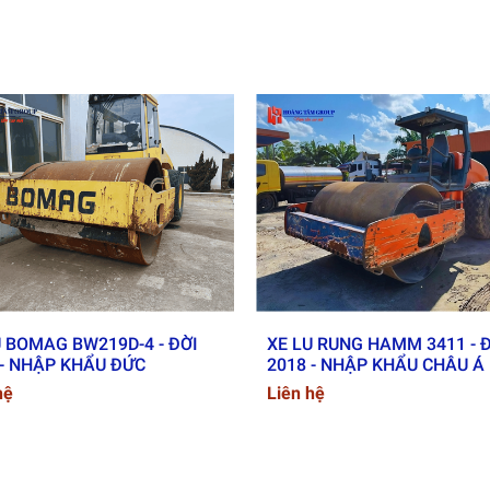
uy chuẩn giao thông Việt Nam. Khung gầm chịu lực tốt, tải trọ
i tiết
U BOMAG BW219D-4 - ĐỜI
XE LU RUNG HAMM 3411 - 
 - NHẬP KHẨU ĐỨC
2018 - NHẬP KHẨU CHÂU Á
hệ
Liên hệ