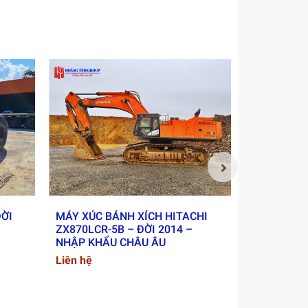
ng cho
ĐỜI
MÁY XÚC BÁNH XÍCH HITACHI
XE LU RUN
ZX870LCR-5B – ĐỜI 2014 –
2018 - NH
NHẬP KHẨU CHÂU ÂU
Liên hệ
Liên hệ