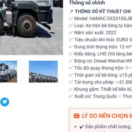
Thông số chính
📌
THÔNG SỐ KỸ THUẬT CHI 
✅ Model: HAMAC SX5310GJ
✅ Loại: Xe trộn bê tông tự hà
✅ Năm sản xuất: 2022
✅ Tiêu chuẩn khí thải: EURO 5
✅ Dung tích thùng trộn: 12 m
✅ Kiểu dáng: LHD (Vô lăng bên
✅ Động cơ: Diesel Weichai/WP
✅ Tốc độ quay thùng trộn: 1
✅ Thời gian xả bê tông: ≤15 p
✅ Tải trọng cho phép: ~31.00
✅ Khung gầm: Thiết kế bền bỉ, 
✅ Xuất xứ: Trung Quốc – Th
LÝ DO NÊN CHỌN 
✔️ Sản phẩm chất lượng,