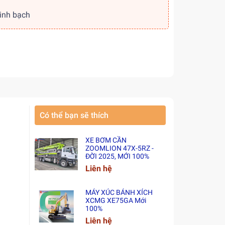
g
minh bạch
Có thể bạn sẽ thích
XE BƠM CẦN
ZOOMLION 47X-5RZ -
ĐỜI 2025, MỚI 100%
Liên hệ
MÁY XÚC BÁNH XÍCH
XCMG XE75GA Mới
100%
Liên hệ