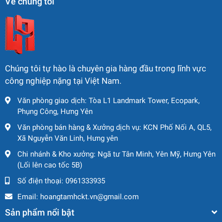
Về chúng tôi
Hoạt động ổn định, không lỗi kỹ thuật
Kiểm tra kỹ lưỡng trước giao, cam kết đúng mô tả
🚛
Dịch Vụ Hậu Mãi
Chúng tôi tự hào là chuyên gia hàng đầu trong lĩnh vực
công nghiệp nặng tại Việt Nam.
Giao hàng nhanh toàn quốc
Văn phòng giao dịch: Tòa L1 Landmark Tower, Ecopark,
Hỗ trợ đăng kiểm, thông quan trọn gói
Phụng Công, Hưng Yên
Bảo hành cơ bản – Tư vấn kỹ thuật chuyên sâu sau
Văn phòng bán hàng & Xưởng dịch vụ: KCN Phố Nối A, QL5,
Xã Nguyễn Văn Linh, Hưng yên
bán hàng
Chi nhánh & Kho xưởng: Ngã tư Tân Minh, Yên Mỹ, Hưng Yên
(Lối lên cao tốc 5B)
Số điện thoại:
0961333935
Email:
hoangtamhckt.vn@gmail.com
Sản phẩm nổi bật