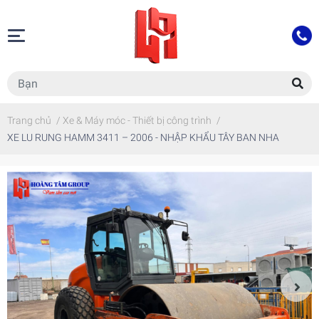
Trang chủ
/
Xe & Máy móc - Thiết bị công trình
/
XE LU RUNG HAMM 3411 – 2006 - NHẬP KHẨU TÂY BAN NHA