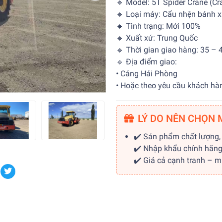
🔹 Model: 5T Spider Crane (Cr
🔹 Loại máy: Cẩu nhện bánh x
🔹 Tình trạng: Mới 100%
🔹 Xuất xứ: Trung Quốc
🔹 Thời gian giao hàng: 35 – 
🔹 Địa điểm giao:
• Cảng Hải Phòng
• Hoặc theo yêu cầu khách hà
LÝ DO NÊN CHỌN 
✔️ Sản phẩm chất lượng,
✔️ Nhập khẩu chính hãn
✔️ Giá cả cạnh tranh – 