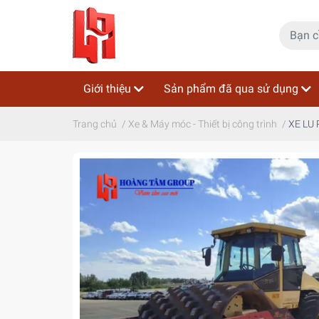
Giới thiệu
Sản phẩm đã qua sử dụng
Trang chủ
/
Xe & Máy móc - Thiết bị công trình
/
XE LU