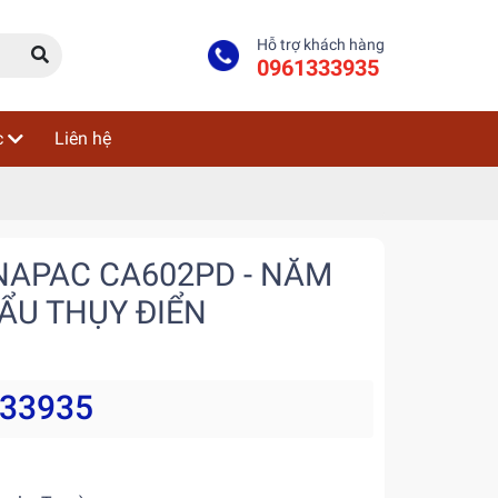
Hỗ trợ khách hàng
0961333935
c
Liên hệ
NAPAC CA602PD - NĂM
HẨU THỤY ĐIỂN
333935