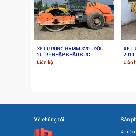
4. Ứng dụng
Xe lu Dynapac CA602PD thích hợp cho:
• San lấp nền
• Đầm đất, đầm đá
• Công trình hạ tầng, đường giao thông
• Dự án nền móng quy mô lớn
XE LU RUNG HAMM 320 - ĐỜI
XE L
2019 - NHẬP KHẨU ĐỨC
2011
Liên hệ
Liên 
Về chúng tôi
Sản p
Xe nâng