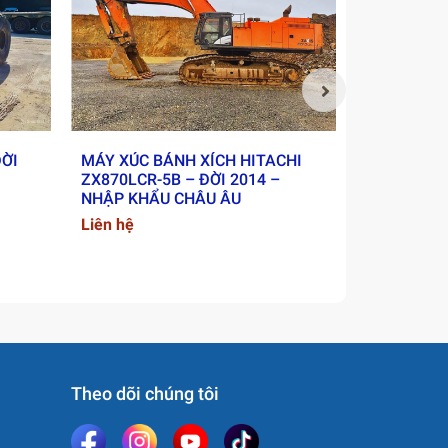
ĐỜI
MÁY XÚC BÁNH XÍCH HITACHI
XE LU RUN
ZX870LCR-5B – ĐỜI 2014 –
2018 - NH
NHẬP KHẨU CHÂU ÂU
Liên hệ
Liên hệ
Theo dõi chúng tôi