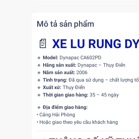
Mô tả sản phẩm
📄
XE LU RUNG 
🔹
Model:
Dynapac CA602PD
🔹
Hãng sản xuất:
Dynapac – Thụy Điển
🔹
Năm sản xuất:
2006
🔹
Tình trạng:
Đã qua sử dụng – chất lượng t
🔹
Xuất xứ:
Thụy Điển
🔹
Thời gian giao hàng:
35 – 45 ngày
🔹
Địa điểm giao hàng:
• Cảng Hải Phòng
• Hoặc giao theo yêu cầu khách hàng