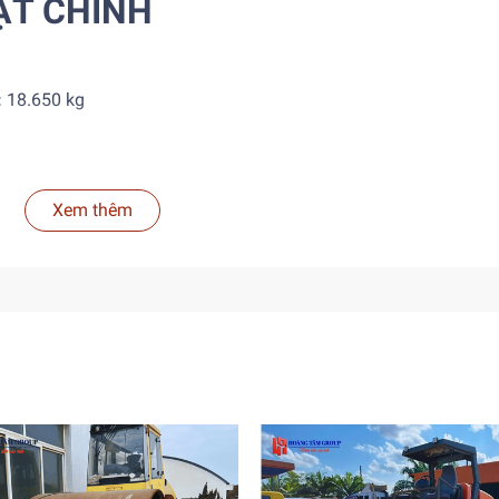
ẬT CHÍNH
:
18.650 kg
W (~190 HP)
Xem thêm
 hoặc Deutz
, tùy cấu hình thực tế của máy
 hành)