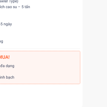
awler Type)
ích cao su – 5 tấn
45 ngày
ng
MUA!
 đa dạng
g
minh bạch