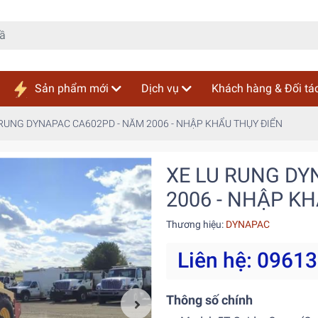
Sản phẩm mới
Dịch vụ
Khách hàng & Đối tá
 RUNG DYNAPAC CA602PD - NĂM 2006 - NHẬP KHẨU THỤY ĐIỂN
XE LU RUNG DY
2006 - NHẬP K
Thương hiệu:
DYNAPAC
Liên hệ: 0961
Thông số chính