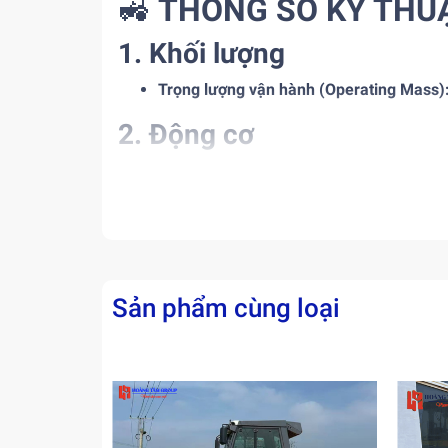
🚜
THÔNG SỐ KỸ THU
1. Khối lượng
Trọng lượng vận hành (Operating Mass)
2. Động cơ
Công suất động cơ (Rated Power):
142 k
Loại động cơ:
Thường sử dụng
Cummins
3. Hệ thống trống lu
Loại trống:
Padfoot (PD – chân cừu)
Sản phẩm cùng loại
Chiều rộng trống:
~2.130 mm
Biên độ rung:
Cao / Thấp
Tần số rung:
28 – 35 Hz (tùy chế độ vận