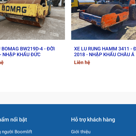
U BOMAG BW219D-4 - ĐỜI
XE LU RUNG HAMM 3411 - 
 - NHẬP KHẨU ĐỨC
2018 - NHẬP KHẨU CHÂU Á
hệ
Liên hệ
hẩm nổi bật
Hỗ trợ khách hàng
 người Boomlift
Giới thiệu