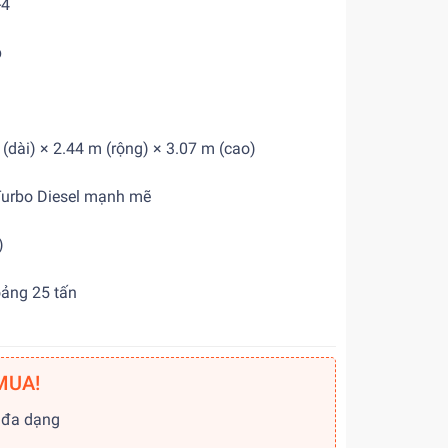
-4
p
(dài) × 2.44 m (rộng) × 3.07 m (cao)
urbo Diesel mạnh mẽ
)
ảng 25 tấn
MUA!
 đa dạng
g