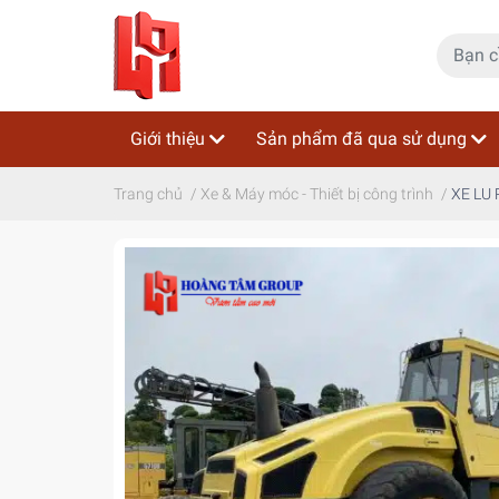
Giới thiệu
Sản phẩm đã qua sử dụng
Trang chủ
/
Xe & Máy móc - Thiết bị công trình
/
XE LU