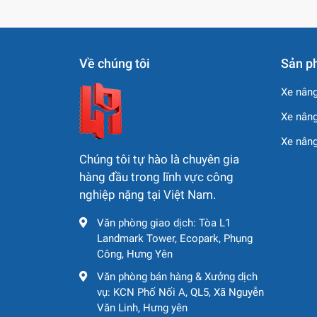
Hiệu suất nén vượt trội
: Lực rung mạnh và
Bền bỉ theo tiêu chuẩn Đức
: Động cơ Deu
Về chúng tôi
Sản p
Tiết kiệm nhiên liệu & an toàn
: Giao diệ
Xe nâng
Phù hợp nhiều công trường
: Từ đường nh
Xe nâng
Xe nân
Chúng tôi tự hào là chuyên gia
hàng đầu trong lĩnh vực công
nghiệp nặng tại Việt Nam.
Văn phòng giao dịch: Tòa L1
Landmark Tower, Ecopark, Phụng
Công, Hưng Yên
Văn phòng bán hàng & Xưởng dịch
vụ: KCN Phố Nối A, QL5, Xã Nguyễn
Văn Linh, Hưng yên