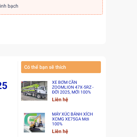
minh bạch
Có thể bạn sẽ thích
25
XE BƠM CẦN
ZOOMLION 47X-5RZ -
ĐỜI 2025, MỚI 100%
Liên hệ
MÁY XÚC BÁNH XÍCH
XCMG XE75GA Mới
100%
Liên hệ