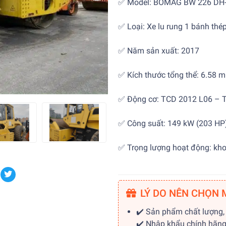
✅
Model:
BOMAG BW 226 DH
✅
Loại:
Xe lu rung 1 bánh thé
✅
Năm sản xuất:
2017
✅
Kích thước tổng thể:
6.58 m 
✅
Động cơ:
TCD 2012 L06 – T
✅
Công suất:
149 kW (203 HP
✅
Trọng lượng hoạt động:
kho
LÝ DO NÊN CHỌN 
✔️ Sản phẩm chất lượng,
✔️ Nhập khẩu chính hãn