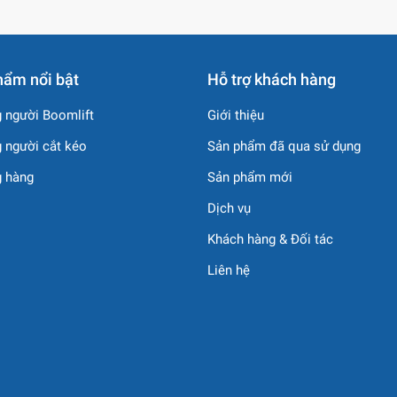
 tải trọng cao giúp nén sâu trong nhiều lớp vật liệu.
tz và cấu tạo chắc chắn, đảm bảo tuổi thọ cao.
hẩm nổi bật
Hỗ trợ khách hàng
n hiện đại, hệ thống rung & lái thông minh.
 người Boomlift
Giới thiệu
ựa, đường cấp phối tới san lấp nền.
 người cắt kéo
Sản phẩm đã qua sử dụng
g hàng
Sản phẩm mới
Dịch vụ
Khách hàng & Đối tác
Liên hệ