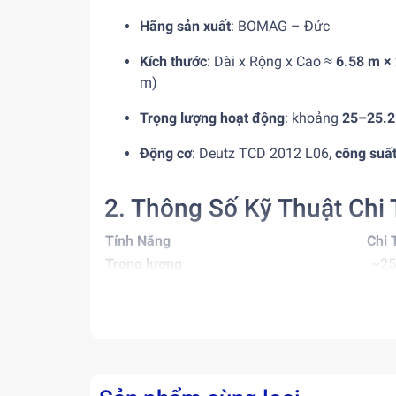
Hãng sản xuất
: BOMAG – Đức
Kích thước
: Dài x Rộng x Cao ≈
6.58 m ×
m)
Trọng lượng hoạt động
: khoảng
25–25.2
Động cơ
: Deutz TCD 2012 L06,
công suấ
2. Thông Số Kỹ Thuật Chi 
Tính Năng
Chi 
Trọng lượng
~25.
Chiều dài/lăn
Khoả
Chiều rộng lu
2.1
Tần số rung
26 
Biên độ rung
1.9
Tải trọng tĩnh tuyến tính
80 