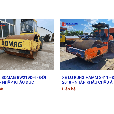
 km/h
 / 45 %
o Cấp
ăng hiện đại theo tiêu chuẩn châu Âu:
nhiên liệu
t nâng cao
ùng hệ thống
lái khớp thủy tĩnh giá cao
h
U BOMAG BW219D-4 - ĐỜI
XE LU RUNG HAMM 3411 - 
 - NHẬP KHẨU ĐỨC
2018 - NHẬP KHẨU CHÂU Á
vi sai tự khóa
,
ghế lái giảm chấn thủy lực
hệ
Liên hệ
g làm sạch trống, nút dừng khẩn cấp, khoang cabin cách âm
Bomag BW 226 DH-4