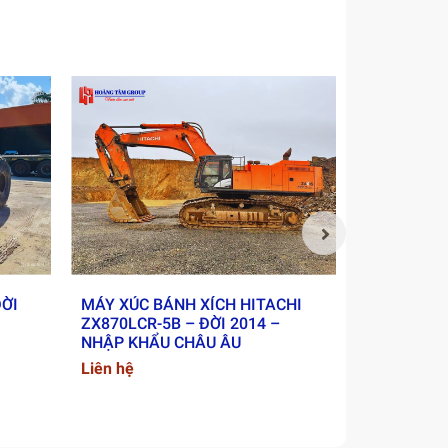
ĐỜI
MÁY XÚC BÁNH XÍCH HITACHI
XE LU RUN
ZX870LCR-5B – ĐỜI 2014 –
2018 - NH
NHẬP KHẨU CHÂU ÂU
Liên hệ
Liên hệ