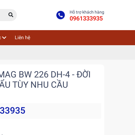
Hỗ trợ khách hàng
0961333935
c
Liên hệ
AG BW 226 DH-4 - ĐỜI
HẨU TÙY NHU CẦU
333935