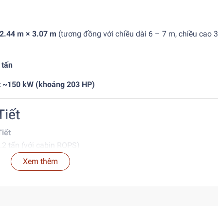
 2.44 m × 3.07 m
(tương đồng với chiều dài 6 – 7 m, chiều cao 
 tấn
t ~150 kW (khoảng 203 HP)
Tiết
Tiết
2 tấn (với cabin ROPS)
ng 6.6–7 m; chiều cao 3.07 m
Xem thêm
3 m
Hz
 mm
kg/cm