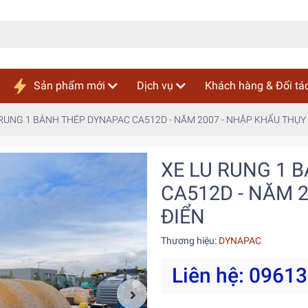
Sản phẩm mới
Dịch vụ
Khách hàng & Đối tá
 RUNG 1 BÁNH THÉP DYNAPAC CA512D - NĂM 2007 - NHẬP KHẨU THỤY
XE LU RUNG 1 
CA512D - NĂM 
ĐIỂN
Thương hiệu:
DYNAPAC
Liên hệ: 0961