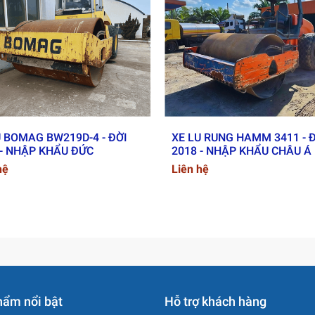
U BOMAG BW219D-4 - ĐỜI
XE LU RUNG HAMM 3411 - 
 - NHẬP KHẨU ĐỨC
2018 - NHẬP KHẨU CHÂU Á
hệ
Liên hệ
hẩm nổi bật
Hỗ trợ khách hàng