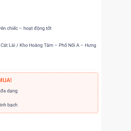
ên chiếc – hoạt động tốt
/ Cát Lái / Kho Hoàng Tâm – Phố Nối A – Hưng
MUA!
 đa dạng
g
minh bạch