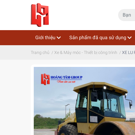
Giới thiệu
Sản phẩm đã qua sử dụng
Trang chủ
/
Xe & Máy móc - Thiết bị công trình
/
XE LU