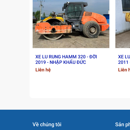
Khả năng leo dốc:
56%
3. Hệ thống đầm nén
Tải tuyến tính:
49 N/mm
Biên độ rung:
• Cao: 1.80 mm
XE LU RUNG HAMM 320 - ĐỜI
XE L
2019 - NHẬP KHẨU ĐỨC
2011
• Thấp: 1.09 mm
Liên hệ
Liên 
Tần số rung:
• Cao: 31.7 Hz
• Thấp: 29 Hz
Lực ly tâm:
• Cao: 300 kN
• Thấp: 238 kN
Về chúng tôi
Sản p