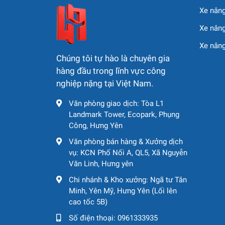
4. Động cơ
Xe nâng
Hãng / Model:
Cummins QSB6.7 T3
Xe nâng
Loại:
Diesel tăng áp, làm mát bằng nước
Xe nân
Chúng tôi tự hào là chuyên gia
Công suất:
173 HP (≈ 129 kW) tại 2.200 
hàng đầu trong lĩnh vực công
Dung tích thùng nhiên liệu:
322 L
nghiệp nặng tại Việt Nam.
Văn phòng giao dịch: Tòa L1
5. Hệ thống thủy lực
Landmark Tower, Ecopark, Phụng
Công, Hưng Yên
Bơm truyền động:
Piston biến thiên
Văn phòng bán hàng & Xưởng dịch
Motor truyền động:
Piston lưu lượng cố 
vụ: KCN Phố Nối A, QL5, Xã Nguyễn
Văn Linh, Hưng yên
Bơm rung:
Piston biến thiên
Chi nhánh & Kho xưởng: Ngã tư Tân
Motor rung:
Piston lưu lượng cố định
Minh, Yên Mỹ, Hưng Yên (Lối lên
cao tốc 5B)
Kiểu vận hành:
Thủy lực thủy tĩnh 2 chiều 
Số điện thoại:
0961333935