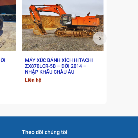
ĐỜI
MÁY XÚC BÁNH XÍCH HITACHI
XE LU RUN
ZX870LCR-5B – ĐỜI 2014 –
2018 - NH
NHẬP KHẨU CHÂU ÂU
Liên hệ
Liên hệ
Theo dõi chúng tôi