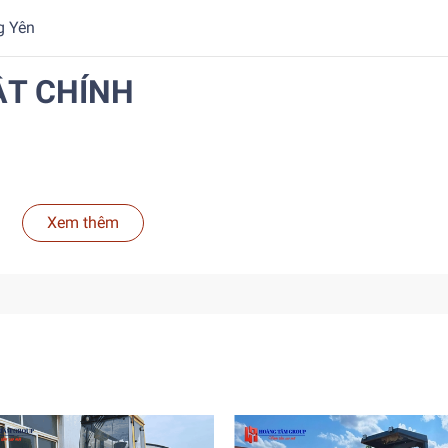
g Yên
ẬT CHÍNH
0 kg
Xem thêm