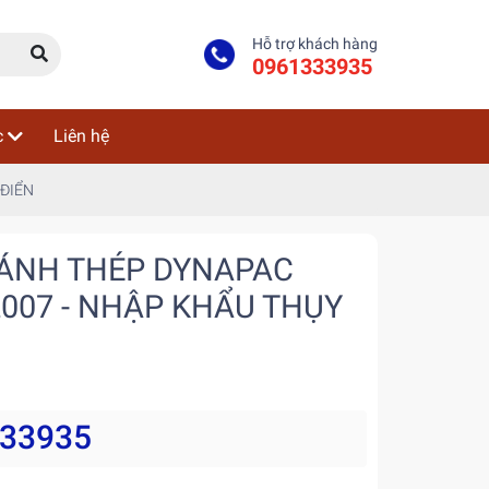
Hỗ trợ khách hàng
0961333935
c
Liên hệ
 ĐIỂN
BÁNH THÉP DYNAPAC
2007 - NHẬP KHẨU THỤY
333935