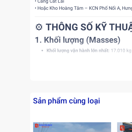
• Cảng Cát Lái
• Hoặc Kho Hoàng Tâm – KCN Phố Nối A, Hưn
⚙️
THÔNG SỐ KỸ THU
1. Khối lượng (Masses)
Khối lượng vận hành lớn nhất:
17.010 kg
Khối lượng vận hành (kèm ROPS):
15.60
Phân bố tải:
• Trước: 10.480 kg
• Sau: 5.210 kg
Sản phẩm cùng loại
2. Hệ thống di chuyển
Dao động khớp nối:
±9°
Cỡ lốp:
23.1–26