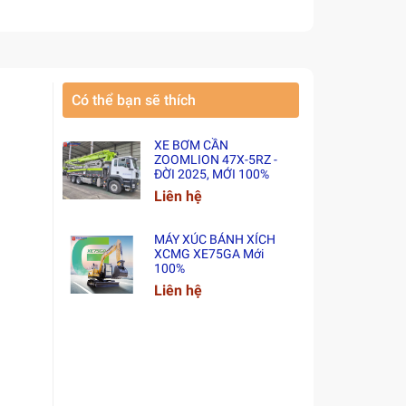
Có thể bạn sẽ thích
XE BƠM CẦN
ZOOMLION 47X-5RZ -
ĐỜI 2025, MỚI 100%
Liên hệ
MÁY XÚC BÁNH XÍCH
XCMG XE75GA Mới
100%
Liên hệ