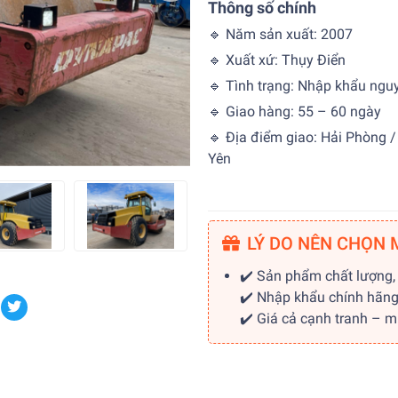
Thông số chính
🔹 Năm sản xuất: 2007
🔹 Xuất xứ: Thụy Điển
🔹 Tình trạng: Nhập khẩu nguy
🔹 Giao hàng: 55 – 60 ngày
🔹 Địa điểm giao: Hải Phòng 
Yên
LÝ DO NÊN CHỌN 
✔️ Sản phẩm chất lượng,
✔️ Nhập khẩu chính hãn
✔️ Giá cả cạnh tranh – 