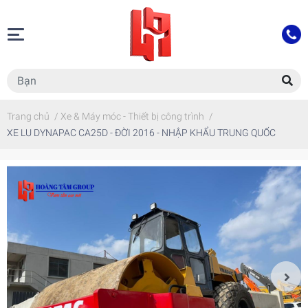
Trang chủ
/
Xe & Máy móc - Thiết bị công trình
/
XE LU DYNAPAC CA25D - ĐỜI 2016 - NHẬP KHẨU TRUNG QUỐC