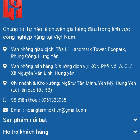
Thương hiệu uy tín đến từ Thụy Điển – độ bền đã
được kiểm chứng
Hiệu suất rung mạnh mẽ, phù hợp nhiều loại địa hình
Chúng tôi tự hào là chuyên gia hàng đầu trong lĩnh vực
và vật liệu
công nghiệp nặng tại Việt Nam.
Thời gian sử dụng ít (1.905 giờ) – máy còn rất mới
Văn phòng giao dịch: Tòa L1 Landmark Tower, Ecopark,
Dễ bảo trì, phụ tùng phổ biến
Phụng Công, Hưng Yên
Văn phòng bán hàng & Xưởng dịch vụ: KCN Phố Nối A, QL5,
Giá bán hợp lý so với chất lượng
Xã Nguyễn Văn Linh, Hưng yên
Chi nhánh & Kho xưởng: Ngã tư Tân Minh, Yên Mỹ, Hưng Yên
(Lối lên cao tốc 5B)
Số điện thoại:
0961333935
Email:
hoangtamhckt.vn@gmail.com
Sản phẩm nổi bật
Hỗ trợ khách hàng