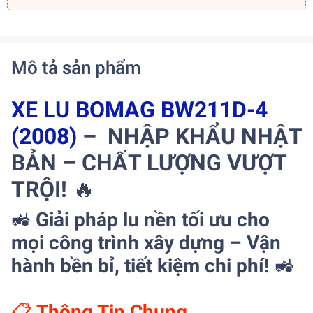
Mô tả sản phẩm
XE LU BOMAG BW211D-4
(2008)
– NHẬP KHẨU NHẬT
BẢN – CHẤT LƯỢNG VƯỢT
TRỘI!
🔥
🚜
Giải pháp lu nền tối ưu cho
mọi công trình xây dựng – Vận
hành bền bỉ, tiết kiệm chi phí!
🚜
📋
Thông Tin Chung