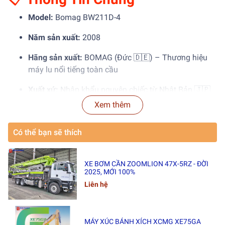
Model:
Bomag BW211D-4
Năm sản xuất:
2008
Hãng sản xuất:
BOMAG (Đức 🇩🇪) – Thương hiệu
máy lu nổi tiếng toàn cầu
Xuất xứ:
Nhập khẩu nguyên chiếc từ Nhật Bản 🇯🇵
Xem thêm
Giờ hoạt động:
4.137 giờ (thực tế có thể tăng nhẹ)
Tình trạng:
Đã qua sử dụng, ngoại hình đẹp, vận
Có thể bạn sẽ thích
hành mạnh mẽ – sẵn sàng làm việc ngay
Hồ sơ:
Có sẵn hồ sơ bảo dưỡng đầy đủ theo yêu cầu
XE BƠM CẦN ZOOMLION 47X-5RZ - ĐỜI
2025, MỚI 100%
Liên hệ
🛠
Thông Số Kỹ Thuật Nổi Bật
✅
Trọng lượng vận hành:
12.000 kg – phù hợp cho công
MÁY XÚC BÁNH XÍCH XCMG XE75GA
trình nền móng, đường bộ, bãi container,...