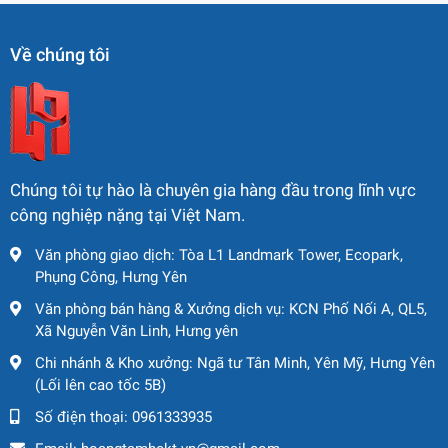
làm việc và sự thoải mái cho tài xế
✔️
Phụ tùng dễ dàng thay thế, chi phí bảo trì hợp lý
Về chúng tôi
📦
Dịch Vụ Hỗ Trợ Kèm Theo
🚛
Giao hàng nhanh toàn quốc
– Hỗ trợ tận nơi
🛠
Kiểm tra, chạy thử máy miễn phí trước giao
📑
Tư vấn hồ sơ pháp lý, CO – CQ đầy đủ theo yêu cầu
Chúng tôi tự hào là chuyên gia hàng đầu trong lĩnh vực
công nghiệp nặng tại Việt Nam.
Văn phòng giao dịch: Tòa L1 Landmark Tower, Ecopark,
Phụng Công, Hưng Yên
Văn phòng bán hàng & Xưởng dịch vụ: KCN Phố Nối A, QL5,
Xã Nguyễn Văn Linh, Hưng yên
Chi nhánh & Kho xưởng: Ngã tư Tân Minh, Yên Mỹ, Hưng Yên
(Lối lên cao tốc 5B)
Số điện thoại:
0961333935