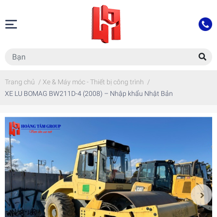
Trang chủ
/
Xe & Máy móc - Thiết bị công trình
/
XE LU BOMAG BW211D-4 (2008) – Nhập khẩu Nhật Bản