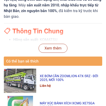
hạ tầng
. Máy
sản xuất năm 2010
,
nhập khẩu trực tiếp từ
Nhật Bản
,
zin nguyên bản 100%
, đã kiểm tra kỹ trước khi
bàn giao.
📋
Thông Tin Chung
Hãng sản xuất:
KOMATSU
Xem thêm
Model:
WA380-6
Mã số:
#WA380-6-2010
Có thể bạn sẽ thích
Năm sản xuất:
2010
XE BƠM CẦN ZOOMLION 47X-5RZ - ĐỜI
Xuất xứ:
Nhật Bản 🇯🇵
2025, MỚI 100%
Liên hệ
Tình trạng:
🔸 Đã qua sử dụng – Còn rất đẹp
🔸 Zin nguyên bản – Không hàn cắt, không lỗi
MÁY XÚC BÁNH XÍCH XCMG XE75GA
🔸 Đã kiểm tra động cơ, thủy lực – Hoạt động ổn