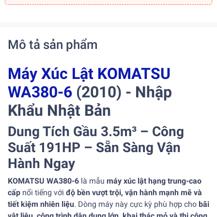
Mô tả sản phẩm
Máy Xúc Lật KOMATSU
WA380-6
(2010) - Nhập
Khẩu Nhật Bản
Dung Tích Gầu 3.5m³ – Công
Suất 191HP – Sẵn Sàng Vận
Hành Ngay
KOMATSU WA380-6
là mẫu
máy xúc lật hạng trung-cao
cấp
nổi tiếng với
độ bền vượt trội, vận hành mạnh mẽ và
tiết kiệm nhiên liệu
. Dòng máy này cực kỳ phù hợp cho
bãi
vật liệu, công trình dân dụng lớn, khai thác mỏ và thi công