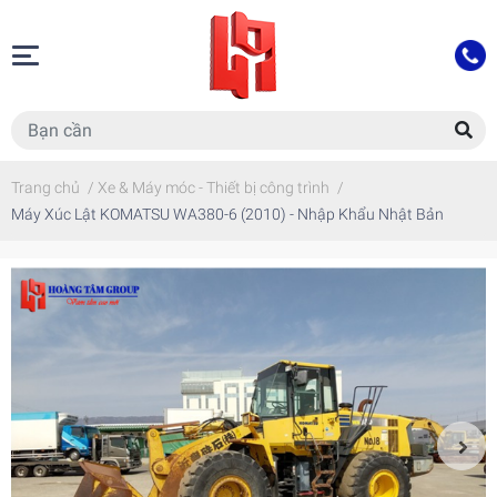
Trang chủ
/
Xe & Máy móc - Thiết bị công trình
/
Máy Xúc Lật KOMATSU WA380-6 (2010) - Nhập Khẩu Nhật Bản