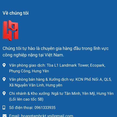
✔️ Không rò rỉ dầu, không lỗi hệ thống
✔️ Sơn ngoại thất đẹp – giữ zin tối đa
Về chúng tôi
✔️ Giấy tờ đầy đủ – CO, CQ sẵn sàng
✔️ Máy sẵn kho – giao hàng nhanh toàn quốc
📦
Dịch Vụ Hỗ Trợ
🚛 Vận chuyển toàn quốc – hỗ trợ bốc dỡ, lắp ráp tận nơi
Chúng tôi tự hào là chuyên gia hàng đầu trong lĩnh vực
📑 Tư vấn thủ tục thông quan, giấy tờ đăng kiểm
công nghiệp nặng tại Việt Nam.
🎥 Hỗ trợ quay video test máy thực tế theo yêu cầu
Văn phòng giao dịch: Tòa L1 Landmark Tower, Ecopark,
Phụng Công, Hưng Yên
Văn phòng bán hàng & Xưởng dịch vụ: KCN Phố Nối A, QL5,
Xã Nguyễn Văn Linh, Hưng yên
Chi nhánh & Kho xưởng: Ngã tư Tân Minh, Yên Mỹ, Hưng Yên
(Lối lên cao tốc 5B)
Số điện thoại:
0961333935
Email:
hoangtamhckt.vn@gmail.com