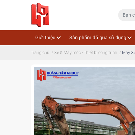
Giới thiệu
Sản phẩm đã qua sử dụng
Trang chủ
/
Xe & Máy móc - Thiết bị công trình
/
Máy Xú