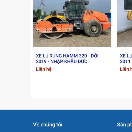
Tại Sao Nên Chọn Máy Xú
🔹
Máy nhập khẩu nguyên chiếc
, giấy t
🔹
Đã kiểm tra, bảo dưỡng kỹ lưỡng
, sẵ
🔹
Hỗ trợ bảo hành
, dịch vụ hậu mãi toà
🔹
Tư vấn giải pháp đầu tư tối ưu
, hỗ tr
XE LU RUNG HAMM 320 - ĐỜI
XE L
2019 - NHẬP KHẨU ĐỨC
2011
Liên hệ
Liên 
Về chúng tôi
Sản p