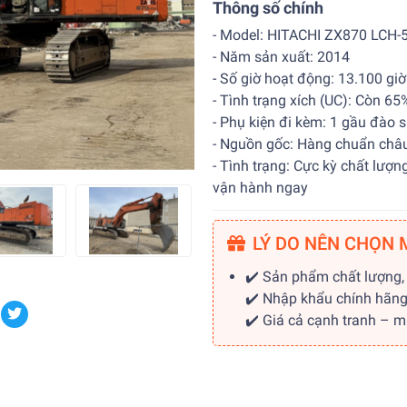
Thông số chính
- Model: HITACHI ZX870 LCH-
- N
ăm sản xuất: 2014
- Số giờ hoạt động: 13.100 giờ
- Tình trạng xích (UC): Còn 65
- Phụ kiện đi kèm: 1 gầu đào sâ
- Nguồn gốc: Hàng chuẩn châu
- Tình trạng: Cực kỳ chất lư
vận hành ngay
LÝ DO NÊN CHỌN 
✔️ Sản phẩm chất lượng,
✔️ Nhập khẩu chính hãn
✔️ Giá cả cạnh tranh – 