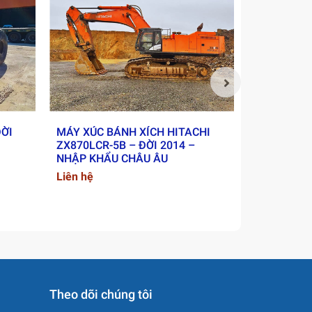
ĐỜI
MÁY XÚC BÁNH XÍCH HITACHI
XE LU RUN
ZX870LCR-5B – ĐỜI 2014 –
2018 - NH
NHẬP KHẨU CHÂU ÂU
Liên hệ
Liên hệ
Theo dõi chúng tôi