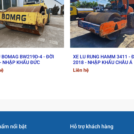
c Từ Chúng Tôi?
ờ CO/CQ đầy đủ
n sàng giao ngay
n quốc
ợ vận chuyển & giao nhận toàn quốc
U BOMAG BW219D-4 - ĐỜI
XE LU RUNG HAMM 3411 - 
 - NHẬP KHẨU ĐỨC
2018 - NHẬP KHẨU CHÂU Á
hệ
Liên hệ
hẩm nổi bật
Hỗ trợ khách hàng