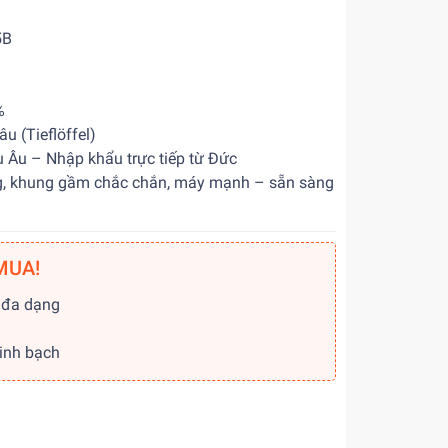
5B
%
u (Tieflöffel)
 Âu – Nhập khẩu trực tiếp từ Đức
ợng, khung gầm chắc chắn, máy mạnh – sẵn sàng
MUA!
 đa dạng
g
minh bạch