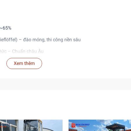
 ~65%
eflöffel) – đào móng, thi công nền sâu
Đức – Chuẩn châu Âu
 chắc chắn, động cơ mạnh, sẵn sàng thi công ngay
Xem thêm
70 LCH-5B:
công trình nặng như khai thác mỏ, thi công hạ tầng lớn
ăng điều khiển và tiết kiệm nhiên liệu
n dài
nh hoạt, an toàn cho người vận hành
ều loại địa hình phức tạp