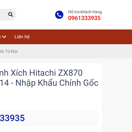
Hỗ trợ khách hàng
0961333935
c
Liên hệ
Gốc Từ Đức
h Xích Hitachi ZX870
14 - Nhập Khẩu Chính Gốc
333935