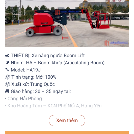
🚜
THIẾT BỊ:
Xe nâng người Boom Lift
🔰
Nhóm:
HA – Boom khớp (Articulating Boom)
🔧
Model:
HA19J
📦
Tình trạng:
Mới 100%
📦
Xuất xứ:
Trung Quốc
🚚
Giao hàng:
30 – 35 ngày tại:
• Cảng Hải Phòng
• Kho Hoàng Tâm – KCN Phố Nối A, Hưng Yên
💰
Giá bán:
1.xx0.000.000 VNĐ
(Đã bao gồm VAT)
Xem thêm