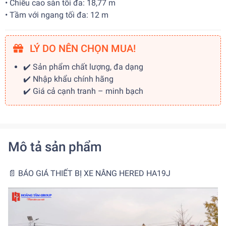
• Chiều cao sàn tối đa: 18,77 m
• Tầm với ngang tối đa: 12 m
LÝ DO NÊN CHỌN MUA!
✔️ Sản phẩm chất lượng, đa dạng
✔️ Nhập khẩu chính hãng
✔️ Giá cả cạnh tranh – minh bạch
Mô tả sản phẩm
📄
BÁO GIÁ THIẾT BỊ XE NÂNG HERED HA19J