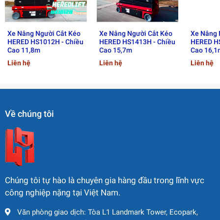
Xe Nâng Người Cắt Kéo
Xe Nâng Người Cắt Kéo
Xe Nâng 
HERED HS1012H - Chiều
HERED HS1413H - Chiều
HERED HS
Cao 11,8m
Cao 15,7m
Cao 16,1
Liên hệ
Liên hệ
Liên hệ
🔹
Kích thước & tầm với
• Chiều cao làm việc tối đa: 20,77 m
Về chúng tôi
• Chiều cao sàn tối đa: 18,77 m
• Tầm với ngang tối đa: 12 m
• Khả năng vượt chướng ngại: 8,1 m
• Chiều dài khi gập: 9,0 m
• Chiều rộng khi gập: 2,49 m
• Chiều cao khi gập: 2,697 m
Chúng tôi tự hào là chuyên gia hàng đầu trong lĩnh vực
• Chiều dài cơ sở: 2,5 m
công nghiệp nặng tại Việt Nam.
• Khoảng sáng gầm: 0,31 m
Văn phòng giao dịch: Tòa L1 Landmark Tower, Ecopark,
• Kích thước sàn: 2,44 m x 0,91 m