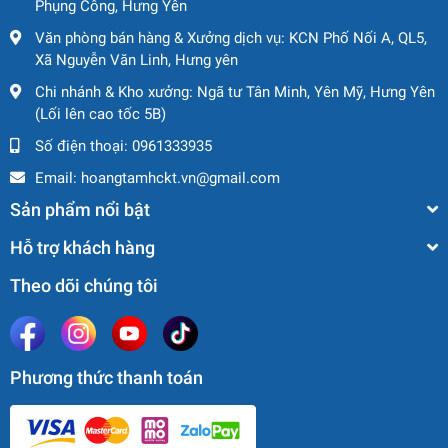
Phụng Công, Hưng Yên
Văn phòng bán hàng & Xưởng dịch vụ: KCN Phố Nối A, QL5,
Xã Nguyễn Văn Linh, Hưng yên
🔹
Hiệu suất làm việc
Chi nhánh & Kho xưởng: Ngã tư Tân Minh, Yên Mỹ, Hưng Yên
• Tải trọng sàn làm việc: 250 kg
(Lối lên cao tốc 5B)
• Tốc độ di chuyển tối đa: 4,8 km/h
Số điện thoại:
0961333935
• Khả năng leo dốc: 45%
Email:
hoangtamhckt.vn@gmail.com
• Bán kính quay trong: 2,42 m
• Bán kính quay ngoài: 5,57 m
Sản phẩm nổi bật
• Quay toa: 360° liên tục
Hỗ trợ khách hàng
• Quay sàn: ±90°
• Độ dốc cho phép vận hành: 5°
Theo dõi chúng tôi
• Tốc độ gió cho phép: 12,5 m/s
Phương thức thanh toán
🔹
Động cơ & hệ truyền động
• Động cơ: Kubota V2403
• Công suất định mức: 36,5 kW