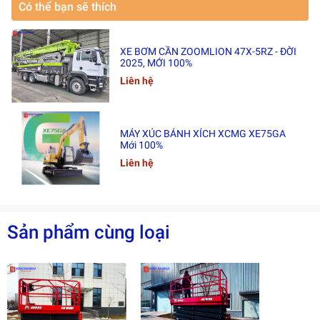
Có thể bạn sẽ thích
🔧
THÔNG SỐ KỸ THUẬT
XE BƠM CẦN ZOOMLION 47X-5RZ - ĐỜI
2025, MỚI 100%
Liên hệ
MÁY XÚC BÁNH XÍCH XCMG XE75GA
Mới 100%
Liên hệ
Sản phẩm cùng loại