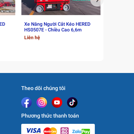
RED
Xe Nâng Người Cắt Kéo HERED
Xe Nâng Ng
HS0507E - Chiều Cao 6,6m
HS0808E - 
Liên hệ
Liên hệ
Theo dõi chúng tôi
Phương thức thanh toán