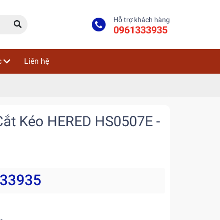
Hỗ trợ khách hàng
0961333935
c
Liên hệ
Cắt Kéo HERED HS0507E -
333935