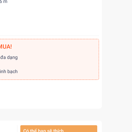
6,6 m
MUA!
 đa dạng
g
minh bạch
Có thể bạn sẽ thích