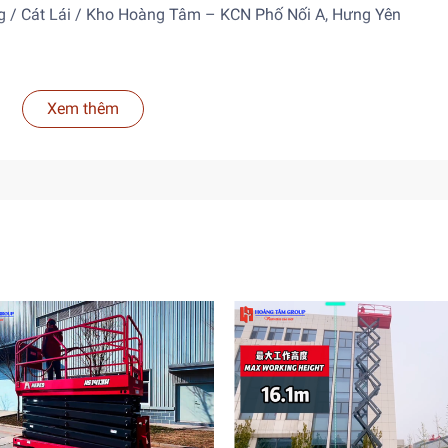
ng / Cát Lái / Kho Hoàng Tâm – KCN Phố Nối A, Hưng Yên
Xem thêm
6,6 m / 0 m
 / 0 m