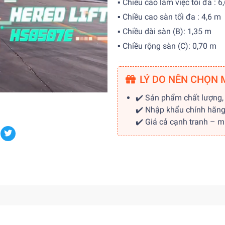
▪ Chiều cao làm việc tối đa : 
▪ Chiều cao sàn tối đa : 4,6 m
▪ Chiều dài sàn (B): 1,35 m
▪ Chiều rộng sàn (C): 0,70 m
LÝ DO NÊN CHỌN 
✔️ Sản phẩm chất lượng,
✔️ Nhập khẩu chính hãn
✔️ Giá cả cạnh tranh – 