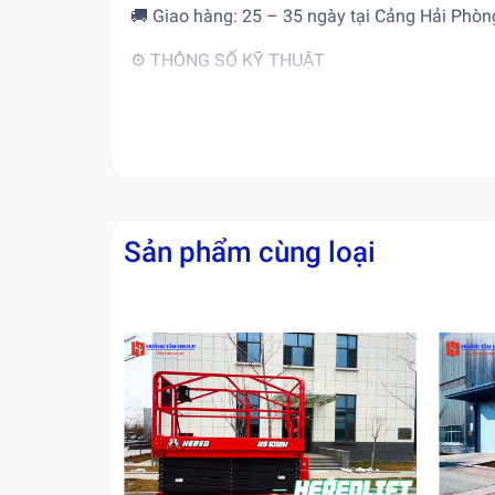
🚚 Giao hàng: 25 – 35 ngày tại Cảng Hải Phò
⚙️ THÔNG SỐ KỸ THUẬT
🔸 Kích thước & phạm vi làm việc
▪ Chiều cao làm việc tối đa (thu vào/duỗi ra): 
▪ Chiều cao sàn tối đa (thu vào/duỗi ra): 4,6 m
▪ Chiều dài sàn (B): 1,35 m
Sản phẩm cùng loại
▪ Chiều rộng sàn (C): 0,70 m
▪ Kích thước mở rộng sàn: 0,60 m
▪ Chiều cao lan can (dựng lên): 2,11 m
▪ Chiều cao lan can (hạ xuống): 1,77 m
▪ Chiều dài tổng thể (E): 1,53 m