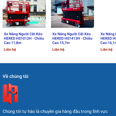
▪ Chiều dài cơ sở (G): 2,20 m
▪ Khoảng sáng gầm (khi cất): 0,10 m
▪ Khoảng sáng gầm (khi nâng): 0,02 m
Xe Nâng Người Cắt Kéo
Xe Nâng Người Cắt Kéo
Xe Nâng 
HERED HS1012H - Chiều
HERED HS1413H - Chiều
HERED HS
🔸 Hiệu suất làm việc
Cao 11,8m
Cao 15,7m
Cao 16,1
Liên hệ
Liên hệ
Liên hệ
▪ Tải trọng sàn: 250 kg
▪ Tải trọng sàn mở rộng: 113 kg
▪ Sức chứa tối đa: 2 người / 1 người (khi mở rộng)
Về chúng tôi
▪ Tốc độ di chuyển (khi hạ): 3,2 km/h
▪ Tốc độ di chuyển (khi nâng): 0,8 km/h
▪ Bán kính quay (ngoài): 2,40 m
Chúng tôi tự hào là chuyên gia hàng đầu trong lĩnh vực
▪ Thời gian nâng / hạ: 75 / 65 giây