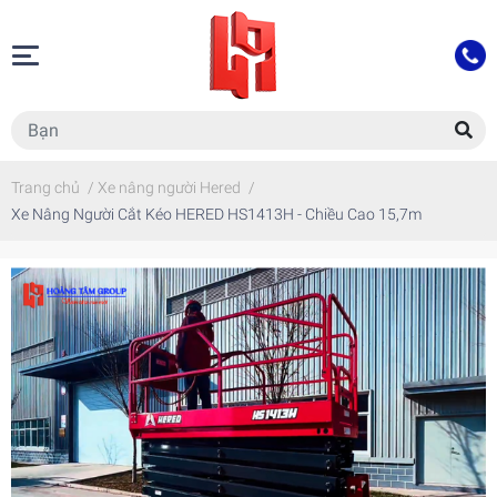
Trang chủ
/
Xe nâng người Hered
/
Xe Nâng Người Cắt Kéo HERED HS1413H - Chiều Cao 15,7m