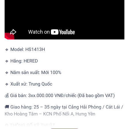
🔹 Model: HS1413H
🔹 Hãng: HERED
🔹 Năm sản xuất: Mới 100%
🔹 Xuất xứ: Trung Quốc
💰 Giá bán: 3xx.000.000 VNĐ/chiếc (Đã bao gồm VAT)
🚚 Giao hàng: 25 – 35 ngày tại Cảng Hải Phòng / Cát Lái /
Kho Hoàng Tâm – KCN Phố Nối A, Hưng Yên
⚙️ THÔNG SỐ KỸ THUẬT