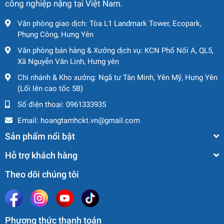
công nghiệp nặng tại Việt Nam.
▪ Khả năng leo dốc: 25%
Văn phòng giao dịch: Tòa L1 Landmark Tower, Ecopark,
Phụng Công, Hưng Yên
▪ Độ dốc tối đa cho phép: 1,5° / 3°
Văn phòng bán hàng & Xưởng dịch vụ: KCN Phố Nối A, QL5,
Xã Nguyễn Văn Linh, Hưng yên
Chi nhánh & Kho xưởng: Ngã tư Tân Minh, Yên Mỹ, Hưng Yên
🔸 Hệ thống vận hành
(Lối lên cao tốc 5B)
▪ Điều khiển: Tỷ lệ (proportional control)
Số điện thoại:
0961333935
▪ Hệ dẫn động: Lái cầu trước
Email:
hoangtamhckt.vn@gmail.com
Sản phẩm nổi bật
▪ Hệ phanh: Phanh cầu sau
Hỗ trợ khách hàng
▪ Lốp: 381 mm × 127 mm
Theo dõi chúng tôi
▪ Tốc độ gió làm việc tối đa: 12,5 m/s
🔸 Hệ thống điện
Phương thức thanh toán