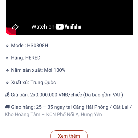
🔹 Model: HS0808H
🔹 Hãng: HERED
🔹 Năm sản xuất: Mới 100%
🔹 Xuất xứ: Trung Quốc
💰 Giá bán: 2x0.000.000 VNĐ/chiếc (Đã bao gồm VAT)
🚚 Giao hàng: 25 – 35 ngày tại Cảng Hải Phòng / Cát Lái /
Kho Hoàng Tâm – KCN Phố Nối A, Hưng Yên
Xem thêm