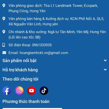
Văn phòng giao dịch: Tòa L1 Landmark Tower, Ecopark,
▪ Khả năng leo dốc: 25%
Phụng Công, Hưng Yên
▪ Độ dốc tối đa cho phép: 1,5° / 3°
Văn phòng bán hàng & Xưởng dịch vụ: KCN Phố Nối A, QL5,
Xã Nguyễn Văn Linh, Hưng yên
Chi nhánh & Kho xưởng: Ngã tư Tân Minh, Yên Mỹ, Hưng Yên
🔸 Hệ thống vận hành
(Lối lên cao tốc 5B)
Số điện thoại:
0961333935
▪ Điều khiển: Tỷ lệ (proportional control)
Email:
hoangtamhckt.vn@gmail.com
▪ Hệ dẫn động: Lái cầu trước
Sản phẩm nổi bật
▪ Hệ phanh: Phanh cầu sau
Hỗ trợ khách hàng
▪ Lốp: 381 mm × 127 mm
Theo dõi chúng tôi
▪ Tốc độ gió làm việc tối đa: 12,5 m/s
Phương thức thanh toán
🔸 Hệ thống điện