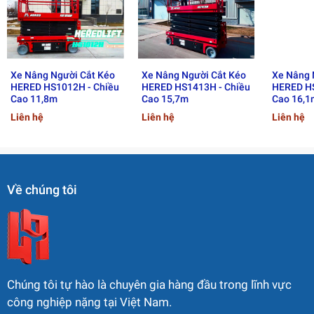
▪ Khoảng sáng gầm (khi cất): 0,10 m
▪ Khoảng sáng gầm (khi nâng): 0,02 m
Xe Nâng Người Cắt Kéo
Xe Nâng Người Cắt Kéo
Xe Nâng 
HERED HS1012H - Chiều
HERED HS1413H - Chiều
HERED HS
Cao 11,8m
Cao 15,7m
Cao 16,1
🔸 Hiệu suất làm việc
Liên hệ
Liên hệ
Liên hệ
▪ Tải trọng sàn: 230 kg
▪ Tải trọng sàn mở rộng: 113 kg
Về chúng tôi
▪ Sức chứa tối đa: 2 người / 1 người (khi mở rộng)
▪ Tốc độ di chuyển (khi hạ): 3,5 km/h
▪ Tốc độ di chuyển (khi nâng): 0,8 km/h
▪ Bán kính quay (ngoài): 2,10 m
Chúng tôi tự hào là chuyên gia hàng đầu trong lĩnh vực
công nghiệp nặng tại Việt Nam.
▪ Thời gian nâng / hạ: 40 / 45 giây