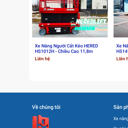
Xe Nâng Người Cắt Kéo HERED
Xe Nâ
HS1012H - Chiều Cao 11,8m
HS141
Liên hệ
Liên 
Về chúng tôi
Sản p
Xe nâng