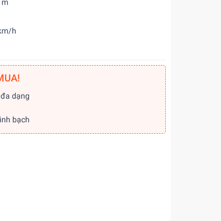
4 m
 km/h
MUA!
 đa dạng
g
minh bạch