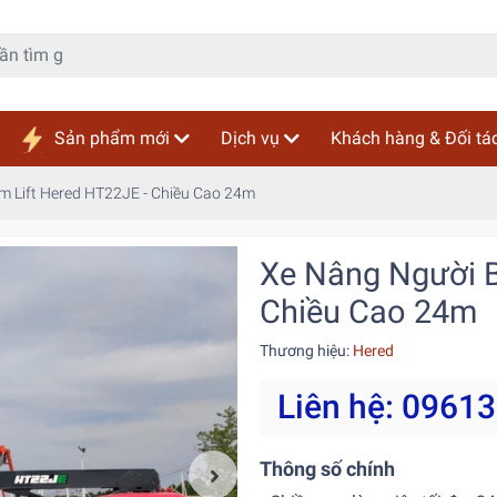
Sản phẩm mới
Dịch vụ
Khách hàng & Đối tá
 Lift Hered HT22JE - Chiều Cao 24m
Xe Nâng Người B
Chiều Cao 24m
Thương hiệu:
Hered
Liên hệ: 0961
Thông số chính