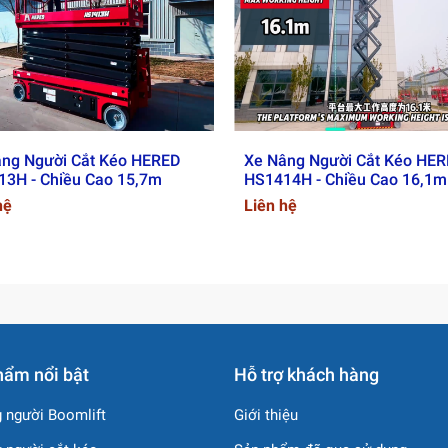
ng Người Cắt Kéo HERED
Xe Nâng Người Cắt Kéo HE
3H - Chiều Cao 15,7m
HS1414H - Chiều Cao 16,1m
hệ
Liên hệ
hẩm nổi bật
Hỗ trợ khách hàng
 người Boomlift
Giới thiệu