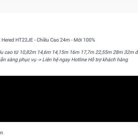
t Hered HT22JE - Chiều Cao 24m - Mới 100%
iều cao từ 10,82m 14,6m 14,15m 16m 17,7m 22,55m 28m 32m đ
n sàng phục vụ -> Liên hệ ngay Hotline Hỗ trợ khách hàng
ện