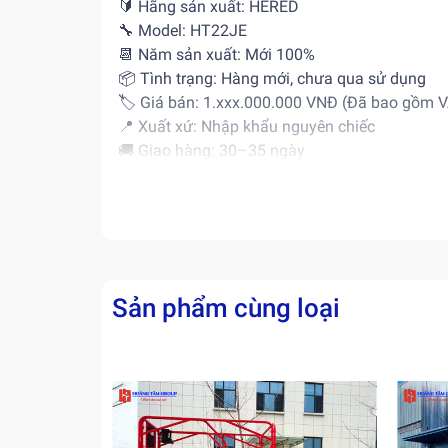
🔰
Hãng sản xuất:
HERED
🔧
Model:
HT22JE
📆
Năm sản xuất:
Mới 100%
📦
Tình trạng:
Hàng mới, chưa qua sử dụng
🏷
Giá bán:
1.xxx.000.000 VNĐ (Đã bao gồm V
📍
Xuất xứ:
Nhập khẩu nguyên chiếc
🚚
Giao hàng:
30–35 ngày
📍 Tại: Kho Hoàng Tâm / Cảng Hải Phòng (the
Sản phẩm cùng loại