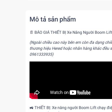
Mô tả sản phẩm
📄 BÁO GIÁ THIẾT BỊ Xe Nâng Người Boom Lif
(Ngoài chiều cao này bên em còn đa dạng ch
thương hiệu Hered hoặc nhãn hàng khác đều sẵ
0961333935)
🚜
THIẾT BỊ:
Xe nâng người Boom Lift chạy đi