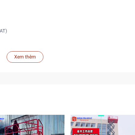
AT)
o yêu cầu)
Xem thêm