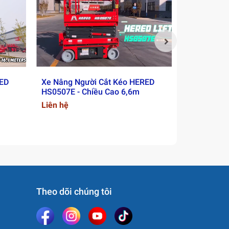
RED
Xe Nâng Người Cắt Kéo HERED
Xe Nâng Ng
HS0507E - Chiều Cao 6,6m
HS0808E - 
Liên hệ
Liên hệ
Theo dõi chúng tôi