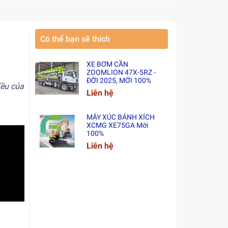
Có thể bạn sẽ thích
XE BƠM CẦN
ZOOMLION 47X-5RZ -
ĐỜI 2025, MỚI 100%
ều của
Liên hệ
MÁY XÚC BÁNH XÍCH
XCMG XE75GA Mới
100%
Liên hệ