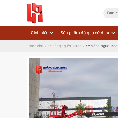
Giới thiệu
Sản phẩm đã qua sử dụng
Trang chủ
/
Xe nâng người Hered
/
Xe Nâng Người Boom