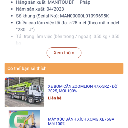
Hãng sản xuất: MANITOU BF – Pháp
Năm sản xuất: 04/2023
Số khung (Serial No): MAN00000L01099695K
Chiều cao làm việc tối đa: ~28 mét (theo mã model
“280 TJ”)
Tải trọng làm việc (bên trong / ngoài): 350 kg / 350
kg
Khối lượng thiết bị: 110 kg
Xem thêm
Góc nghiêng làm việc tối đa: 4°
Tốc độ gió tối đa cho phép: 12.5 m/s
Có thể bạn sẽ thích
Công suất danh định: 34 kW
Nguồn điện: 12 VDC
Khối lượng không tải: 16,500 kg
XE BƠM CẦN ZOOMLION 47X-5RZ - ĐỜI
2025, MỚI 100%
Liên hệ
MÁY XÚC BÁNH XÍCH XCMG XE75GA
Mới 100%