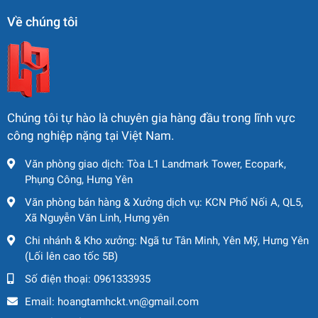
2.1 Ưu điểm vượt trội của xe
Về chúng tôi
nâng người Manitou 280 TJ –
2023.
Hiệu suất làm việc cao
Chúng tôi tự hào là chuyên gia hàng đầu trong lĩnh vực
Cần thẳng telesopic giúp nâng nhanh đến độ cao mong
công nghiệp nặng tại Việt Nam.
muốn, giảm thời gian di chuyển.
Văn phòng giao dịch: Tòa L1 Landmark Tower, Ecopark,
Khả năng tiếp cận linh hoạt
Phụng Công, Hưng Yên
Tầm với ngang dài và góc quay lớn giúp thao tác dễ dàng
Văn phòng bán hàng & Xưởng dịch vụ: KCN Phố Nối A, QL5,
ở vị trí khó tiếp cận.
Xã Nguyễn Văn Linh, Hưng yên
Độ an toàn tối ưu
Chi nhánh & Kho xưởng: Ngã tư Tân Minh, Yên Mỹ, Hưng Yên
(Lối lên cao tốc 5B)
Trang bị hệ thống giới hạn tải, kiểm soát tốc độ và nền
Số điện thoại:
0961333935
tảng ổn định giúp vận hành an toàn ngay cả ở độ cao lớn.
Email:
hoangtamhckt.vn@gmail.com
Thiết kế bền bỉ