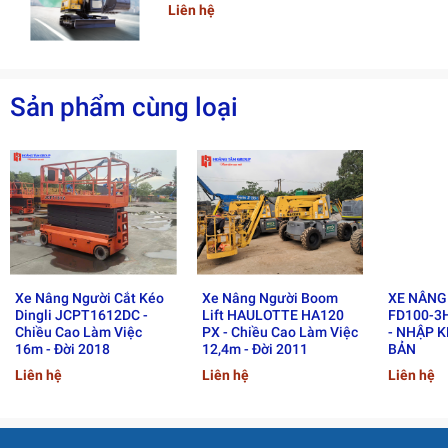
Liên hệ
Sản phẩm cùng loại
Xe Nâng Người Cắt Kéo
Xe Nâng Người Boom
XE NÂNG
Dingli JCPT1612DC -
Lift HAULOTTE HA120
FD100-3H
Chiều Cao Làm Việc
PX - Chiều Cao Làm Việc
- NHẬP 
2. Ưu điểm vượt trội và ứng
16m - Đời 2018
12,4m - Đời 2011
BẢN
Liên hệ
Liên hệ
Liên hệ
dụng của xe nâng người
Manitou 280 TJ – 2023.