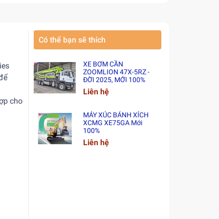
Có thể bạn sẽ thích
XE BƠM CẦN
ies
ZOOMLION 47X-5RZ -
 để
ĐỜI 2025, MỚI 100%
Liên hệ
hợp cho
MÁY XÚC BÁNH XÍCH
XCMG XE75GA Mới
100%
Liên hệ