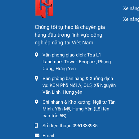
Hoàng Tâm Group là đơn vị hàng đầu tại Việt
Xe nâng
hãng, trong đó có mẫu JLG E600JP. Chúng tôi 
Xe nân
Sản phẩm nhập khẩu trực tiếp, đầy đủ c
Chúng tôi tự hào là chuyên gia
Dịch vụ cho thuê linh hoạt, đáp ứng nhan
hàng đầu trong lĩnh vực công
Đội ngũ kỹ thuật chuyên môn cao, hỗ trợ 
nghiệp nặng tại Việt Nam.
Giá cả cạnh tranh, chính sách ưu đãi cho
Văn phòng giao dịch: Tòa L1
Landmark Tower, Ecopark, Phụng
Công, Hưng Yên
Văn phòng bán hàng & Xưởng dịch
vụ: KCN Phố Nối A, QL5, Xã Nguyễn
Văn Linh, Hưng yên
Chi nhánh & Kho xưởng: Ngã tư Tân
Minh, Yên Mỹ, Hưng Yên (Lối lên
cao tốc 5B)
Số điện thoại:
0961333935
Email: