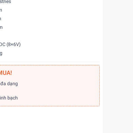
ries
m
m
m
DC (8×6V)
g
MUA!
 đa dạng
g
minh bạch