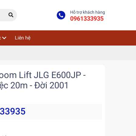
Hỗ trợ khách hàng
0961333935
c
Liên hệ
oom Lift JLG E600JP -
ệc 20m - Đời 2001
333935