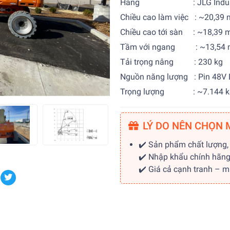
Hãng : JLG Indust
Chiều cao làm việc : ~20,39 
Chiều cao tới sàn : ~18,39 
Tầm với ngang : ~13,54 
Tải trọng nâng : 230 kg
Nguồn năng lượng : Pin 48V 
Trọng lượng : ~7.144 k
LÝ DO NÊN CHỌN 
✔️ Sản phẩm chất lượng,
✔️ Nhập khẩu chính hãn
✔️ Giá cả cạnh tranh – 