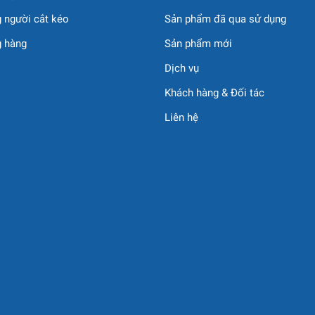
 Nam chuyên cung cấp và cho thuê các dòng xe nâng người JLG
 người cắt kéo
Sản phẩm đã qua sử dụng
cam kết:
g hàng
Sản phẩm mới
hứng nhận chất lượng.
Dịch vụ
h mọi nhu cầu công trình.
Khách hàng & Đối tác
bảo trì – sửa chữa 24/7.
 khách hàng lâu dài.
Liên hệ