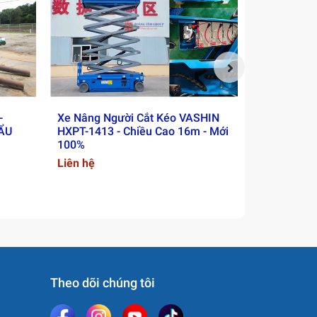
 phí
i và
-
Xe Nâng Người Cắt Kéo VASHIN
Xe Nâng Ng
HẨU
HXPT-1413 - Chiều Cao 16m - Mới
GS-4655 - 
100%
16m - Mới
Liên hệ
Liên hệ
nh
Theo dõi chúng tôi