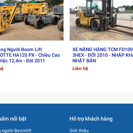
g vặt hơn, không cần thay dầu máy thường xuyên, giúp giảm chi
ển chính xác và khung gầm chắc chắn, đảm bảo an toàn cho ngườ
ng Người Boom Lift
XE NÂNG HÀNG TCM FD100
g người JLG E600JP.
OTTE HA120 PX - Chiều Cao
3HEX - ĐỜI 2010 - NHẬP K
iệc 12,4m - Đời 2011
NHẬT BẢN
ề và môi trường làm việc:
hệ
Liên hệ
a, thông gió ở nhà máy và tòa nhà cao tầng.
a giám sát, hệ thống PCCC.
cửa kính, mái nhà xưởng.
iệu ở độ cao lớn.
n thiện công trình.
ối tác tin cậy của bạn trong lĩ
hẩm nổi bật
Hỗ trợ khách hàng
 người Boomlift
Giới thiệu