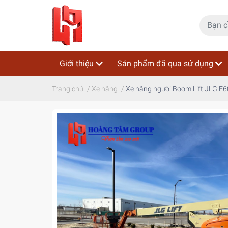
Giới thiệu
Sản phẩm đã qua sử dụng
Trang chủ
/
Xe nâng
/
Xe nâng người Boom Lift JLG E60