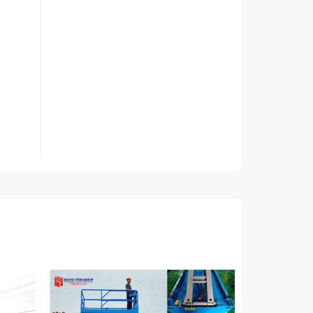
ng vị
yêu cầu