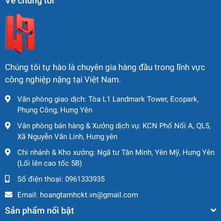
Về chúng tôi
nâng người Genie Z-45/25.
Khả năng tiếp cận linh hoạt
Nhờ cấu trúc cần khớp nối, xe có thể vươn qua chướng
ngại vật như mái che, giàn giáo, đường ống… mà những
Chúng tôi tự hào là chuyên gia hàng đầu trong lĩnh vực
dòng xe nâng thẳng đứng khó thực hiện được.
công nghiệp nặng tại Việt Nam.
Vận hành an toàn và ổn định
Văn phòng giao dịch: Tòa L1 Landmark Tower, Ecopark,
Phụng Công, Hưng Yên
Xe được trang bị hệ thống cảnh báo quá tải, giới hạn an
toàn, phanh tự động cùng lan can bảo vệ chắc chắn, đảm
Văn phòng bán hàng & Xưởng dịch vụ: KCN Phố Nối A, QL5,
bảo an toàn tuyệt đối cho người vận hành.
Xã Nguyễn Văn Linh, Hưng yên
Chi nhánh & Kho xưởng: Ngã tư Tân Minh, Yên Mỹ, Hưng Yên
Đa dạng phiên bản cho từng môi trường
(Lối lên cao tốc 5B)
Genie Z-45/25 RT (Rough Terrain): động cơ Diesel mạnh
Số điện thoại:
0961333935
mẽ, thích hợp công trường ngoài trời.
Email:
hoangtamhckt.vn@gmail.com
Genie Z-45/25 DC: chạy điện êm ái, không khí thải, lý
Sản phẩm nổi bật
tưởng cho kho xưởng hoặc khu vực nhạy cảm về môi