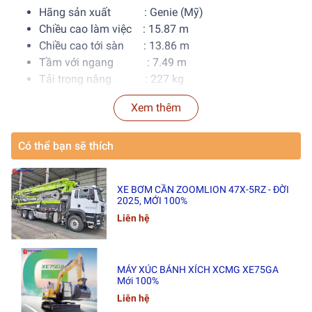
Hãng sản xuất : Genie (Mỹ)
Chiều cao làm việc : 15.87 m
Chiều cao tới sàn : 13.86 m
Tầm với ngang : 7.49 m
Tải trọng nâng : 227 kg
Nguồn năng lượng : Diesel
Xem thêm
Trọng lượng thiết bị : 5 987kg
Có thể bạn sẽ thích
XE BƠM CẦN ZOOMLION 47X-5RZ - ĐỜI
2025, MỚI 100%
Liên hệ
MÁY XÚC BÁNH XÍCH XCMG XE75GA
Mới 100%
Liên hệ