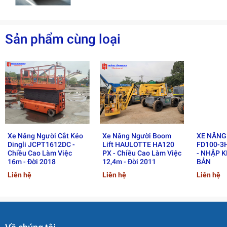
Sản phẩm cùng loại
2. Ưu điểm nổi bật và ứng
Xe Nâng Người Cắt Kéo
Xe Nâng Người Boom
XE NÂNG
Dingli JCPT1612DC -
Lift HAULOTTE HA120
FD100-3H
Chiều Cao Làm Việc
PX - Chiều Cao Làm Việc
- NHẬP 
dụng thực tế của xe nâng
16m - Đời 2018
12,4m - Đời 2011
BẢN
người Boom lift Genie Z-
Liên hệ
Liên hệ
Liên hệ
45/25.
2.1 Ưu điểm vượt trội của xe