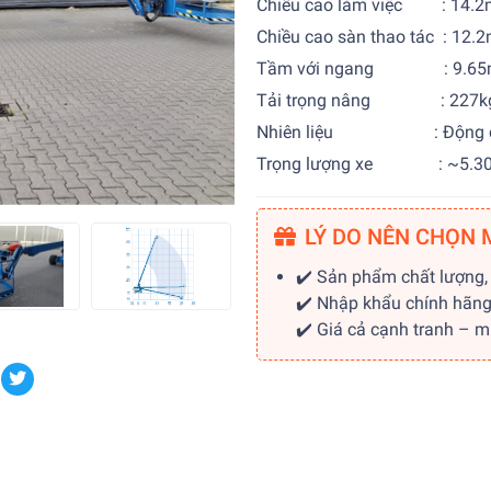
Chiều cao làm việc : 14.2
Chiều cao sàn thao tác : 12.
Tầm với ngang : 9.65
Tải trọng nâng : 227k
Nhiên liệu : Động cơ
Trọng lượng xe : ~5.30
LÝ DO NÊN CHỌN 
✔️ Sản phẩm chất lượng,
✔️ Nhập khẩu chính hãn
✔️ Giá cả cạnh tranh – 