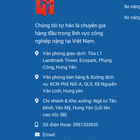
2.2 Ứng dụng thực tế của 
Xe nâng
Dòng xe nâng người S85 được sử dụng rộn
Xe nân
Thi công công trình dân dụng và công n
Chúng tôi tự hào là chuyên gia
Bảo trì, vệ sinh nhà máy, trung tâm thươ
hàng đầu trong lĩnh vực công
Thi công biển quảng cáo, đèn chiếu sáng
nghiệp nặng tại Việt Nam.
Lắp đặt hệ thống cơ điện, PCCC tại công 
Bảo dưỡng nhà xưởng, nhà kho, giàn giá
Văn phòng giao dịch: Tòa L1
Landmark Tower, Ecopark, Phụng
3. Tại sao nên chọn xe
Công, Hưng Yên
Group?
Văn phòng bán hàng & Xưởng dịch
vụ: KCN Phố Nối A, QL5, Xã Nguyễn
Nếu bạn đang tìm đơn vị cung cấp xe nâng ngư
Văn Linh, Hưng yên
Thiết bị chính hãng – nguồn gốc rõ ràng
Chi nhánh & Kho xưởng: Ngã tư Tân
Minh, Yên Mỹ, Hưng Yên (Lối lên
Bảo dưỡng định kỳ – vận hành an toàn
cao tốc 5B)
Tư vấn chọn xe phù hợp từng công trình
Giao xe nhanh – hỗ trợ toàn quốc
Số điện thoại:
0961333935
Email:
Chúng tôi chuyên cung cấp và cho thuê các dòng