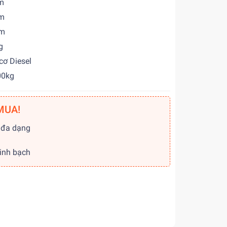
m
2m
m
g
 Diesel
0kg
MUA!
 đa dạng
g
minh bạch