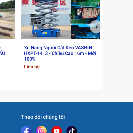
-
Xe Nâng Người Cắt Kéo VASHIN
Xe Nâng Ng
HẨU
HXPT-1413 - Chiều Cao 16m - Mới
GS-4655 - 
100%
16m - Mới
Liên hệ
Liên hệ
Theo dõi chúng tôi