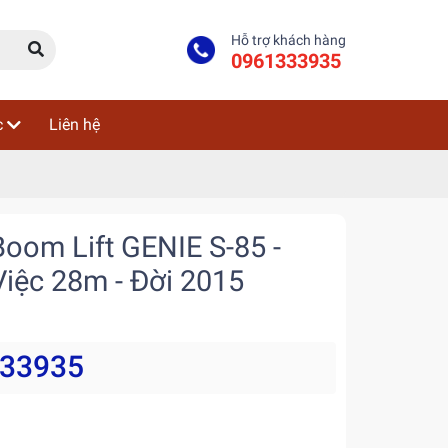
Hỗ trợ khách hàng
0961333935
c
Liên hệ
oom Lift GENIE S-85 -
iệc 28m - Đời 2015
333935