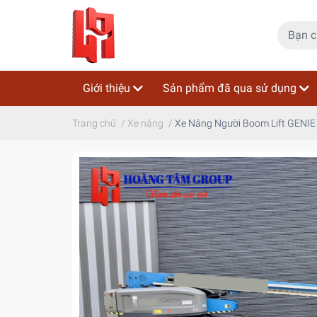
Giới thiệu
Sản phẩm đã qua sử dụng
Trang chủ
/
Xe nâng
/
Xe Nâng Người Boom Lift GENIE 