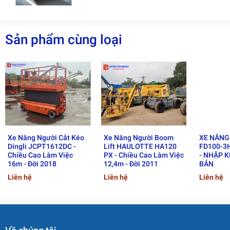
Sản phẩm cùng loại
Xe Nâng Người Cắt Kéo
Xe Nâng Người Boom
XE NÂNG
Dingli JCPT1612DC -
Lift HAULOTTE HA120
FD100-3H
Chiều Cao Làm Việc
PX - Chiều Cao Làm Việc
- NHẬP 
2. Ưu điểm vượt trội và ứng
16m - Đời 2018
12,4m - Đời 2011
BẢN
Liên hệ
Liên hệ
Liên hệ
dụng thực tế của xe nâng
người Boom Lift S-125.
2.1 Ưu điểm vượt trội của xe