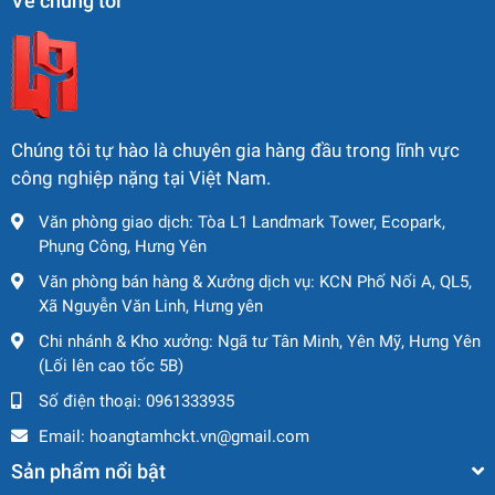
Về chúng tôi
nâng người Genie S-125
Chiều cao làm việc vượt trội – lên đến 40 mét
Genie S-125 giúp tiếp cận các khu vực thi công cực cao,
phù hợp cho nhà thép tiền chế, lắp đặt kết cấu, bảo trì tòa
Chúng tôi tự hào là chuyên gia hàng đầu trong lĩnh vực
nhà cao tầng…
công nghiệp nặng tại Việt Nam.
Tầm với ngang xa – hơn 24 mét
Văn phòng giao dịch: Tòa L1 Landmark Tower, Ecopark,
Phụng Công, Hưng Yên
Với cần nâng dạng ống thẳng (straight boom), xe có thể
Văn phòng bán hàng & Xưởng dịch vụ: KCN Phố Nối A, QL5,
vươn ngang hiệu quả mà không cần di chuyển máy nhiều
Xã Nguyễn Văn Linh, Hưng yên
lần, tối ưu công việc ở khu vực rộng lớn.
Chi nhánh & Kho xưởng: Ngã tư Tân Minh, Yên Mỹ, Hưng Yên
Vận hành linh hoạt trên địa hình phức tạp
(Lối lên cao tốc 5B)
Hệ thống dẫn động 4 bánh mạnh mẽ, khả năng leo dốc lên
Số điện thoại:
0961333935
đến 45% giúp xe hoạt động tốt trong điều kiện công trường
Email:
hoangtamhckt.vn@gmail.com
gồ ghề, không bằng phẳng.
Sản phẩm nổi bật