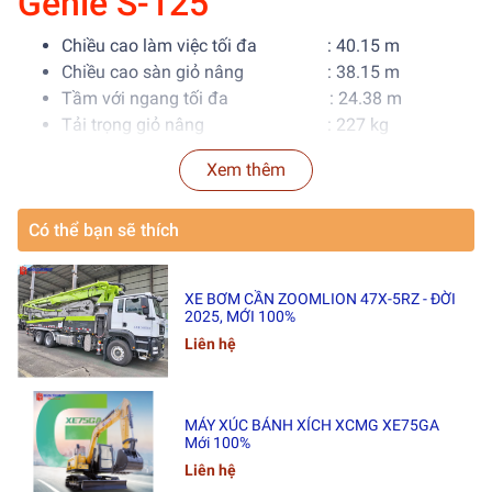
Genie S-125
Chiều cao làm việc tối đa : 40.15 m
Chiều cao sàn giỏ nâng : 38.15 m
Tầm với ngang tối đa : 24.38 m
Tải trọng giỏ nâng : 227 kg
Góc quay cần nâng : 360° liên tục
Xem thêm
Loại động cơ : Diesel
Khả năng leo dốc : 45%
Có thể bạn sẽ thích
Tốc độ nâng giỏ từ thấp đến cao : ~95 giây
XE BƠM CẦN ZOOMLION 47X-5RZ - ĐỜI
2025, MỚI 100%
Liên hệ
MÁY XÚC BÁNH XÍCH XCMG XE75GA
Mới 100%
Liên hệ