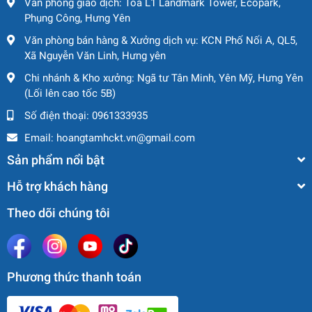
Văn phòng giao dịch: Tòa L1 Landmark Tower, Ecopark,
Boom Lift uy tín toàn quốc.
Phụng Công, Hưng Yên
Văn phòng bán hàng & Xưởng dịch vụ: KCN Phố Nối A, QL5,
Xe nâng người Boomlift AICHI SR18A – 695929 (2006)
Xã Nguyễn Văn Linh, Hưng yên
hiện đang được
Hoàng Tâm Group
cung cấp dưới cả hai
Chi nhánh & Kho xưởng: Ngã tư Tân Minh, Yên Mỹ, Hưng Yên
hình thức: bán và cho thuê, phù hợp với nhiều loại hình
(Lối lên cao tốc 5B)
công trình và thời gian thi công khác nhau. Chúng tôi cam
kết:
Số điện thoại:
0961333935
Email:
hoangtamhckt.vn@gmail.com
Nhập khẩu chính hãng, tình trạng xe tốt, kiểm định
an toàn đầy đủ
Sản phẩm nổi bật
Hỗ trợ tư vấn chọn xe theo nhu cầu thực tế công trình
Hỗ trợ khách hàng
Cho thuê ngắn hạn – dài hạn, giá hợp lý, linh hoạt
theo tiến độ
Theo dõi chúng tôi
Bảo trì định kỳ, hỗ trợ kỹ thuật nhanh chóng 24/7
Giao xe toàn quốc, thủ tục nhanh gọn, chuyên
nghiệp.
Phương thức thanh toán