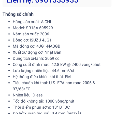
Thông số chính
Hãng sản xuất: AICHI
Model: SR18A-695929
Năm sản xuất: 2006
Động cơ: ISUZU 4JG1
Mã động cơ: 4JG1-NABGB
Xuất xứ động cơ: Nhật Bản
Dung tích xi-lanh: 3059 cc
Công suất định mức: 42.8 kW @ 2400 vòng/phút
Lưu lượng nhiên liệu: 44.6 mm³/st
Hệ thống điều khiển khí thải: EM
Tiêu chuẩn khí thải: U.S. EPA non-road 2006 &
97/68/EC
Nhiên liệu: Diesel
Tốc độ không tải: 1000 vòng/phút
Thời điểm phun sớm: 13° BTDC
Độ hở xupap (nguội): 0.4 mm (hút/xả)