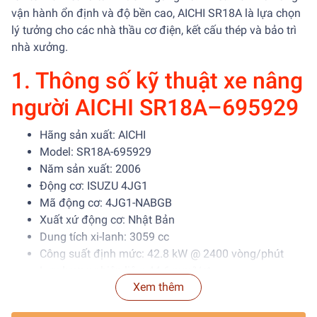
vận hành ổn định và độ bền cao, AICHI SR18A là lựa chọn
lý tưởng cho các nhà thầu cơ điện, kết cấu thép và bảo trì
nhà xưởng.
1. Thông số kỹ thuật xe nâng
người AICHI SR18A–695929
Hãng sản xuất: AICHI
Model: SR18A-695929
Năm sản xuất: 2006
Động cơ: ISUZU 4JG1
Mã động cơ: 4JG1-NABGB
Xuất xứ động cơ: Nhật Bản
Dung tích xi-lanh: 3059 cc
Công suất định mức: 42.8 kW @ 2400 vòng/phút
Lưu lượng nhiên liệu: 44.6 mm³/st
Xem thêm
Hệ thống điều khiển khí thải: EM
Tiêu chuẩn khí thải: U.S. EPA non-road 2006 &