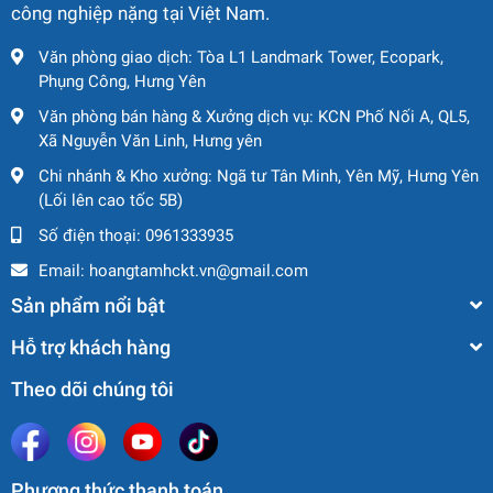
Cabin thoáng, bảng điều khiển trực quan, hệ thống phanh
công nghiệp nặng tại Việt Nam.
thủy lực và ghế chống rung giúp giảm mệt mỏi khi làm
Văn phòng giao dịch: Tòa L1 Landmark Tower, Ecopark,
việc trong thời gian dài, tăng hiệu suất và sự an toàn.
Phụng Công, Hưng Yên
2.2 Ứng dụng thực tế của xe
Văn phòng bán hàng & Xưởng dịch vụ: KCN Phố Nối A, QL5,
Xã Nguyễn Văn Linh, Hưng yên
nâng dầu Mitsubishi FD250.
Chi nhánh & Kho xưởng: Ngã tư Tân Minh, Yên Mỹ, Hưng Yên
Với công suất mạnh mẽ và độ bền vượt trội, Mitsubishi
(Lối lên cao tốc 5B)
FD250 được sử dụng phổ biến trong:
Số điện thoại:
0961333935
Cảng biển, kho container: Bốc dỡ thiết bị hạng nặng,
Email:
hoangtamhckt.vn@gmail.com
container, vật liệu công nghiệp.
Sản phẩm nổi bật
Công trình xây dựng lớn: Nâng hạ dầm thép, cọc bê
tông, thiết bị cơ khí nặng.
Hỗ trợ khách hàng
Nhà máy luyện kim, cơ khí, gang thép: Di chuyển phôi
Theo dõi chúng tôi
thép, khuôn đúc, máy móc công nghiệp.
Kho bãi vật liệu xây dựng nặng: Pallet gạch, xi măng,
vật liệu khối lớn.
Ngành dầu khí, hóa chất, thiết bị áp lực: Nâng bồn
Phương thức thanh toán