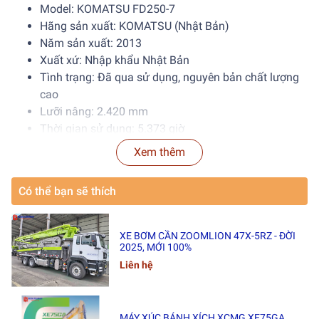
Model: KOMATSU FD250-7
Hãng sản xuất: KOMATSU (Nhật Bản)
Năm sản xuất: 2013
Xuất xứ: Nhập khẩu Nhật Bản
Tình trạng: Đã qua sử dụng, nguyên bản chất lượng
cao
Lưỡi nâng: 2.420 mm
Thời gian sử dụng: 5.373 giờ
Thời gian giao hàng: 25–35 ngày.
Xem thêm
2. Đặc điểm và ứng dụng nổi
Có thể bạn sẽ thích
bật của xe nâng dầu
KOMATSU FD250-7
XE BƠM CẦN ZOOMLION 47X-5RZ - ĐỜI
2025, MỚI 100%
2.1 Đặc điểm nổi bật của xe
Liên hệ
nâng dầu KOMATSU FD250-7
Động cơ mạnh mẽ và tiết kiệm nhiên liệu
MÁY XÚC BÁNH XÍCH XCMG XE75GA