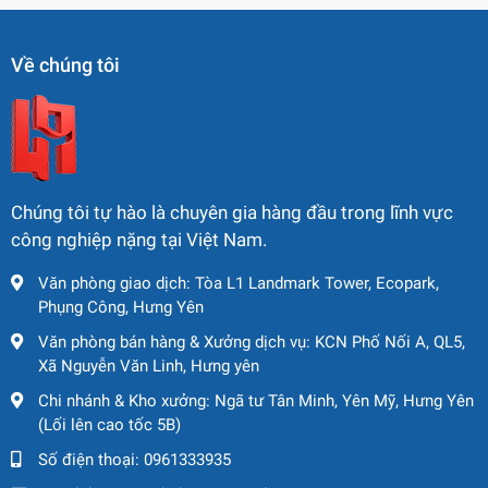
Khoang lái thân thiện, dễ điều khiển
Bảng điều khiển trực quan, cần điều khiển linh hoạt cùng
Về chúng tôi
ghế ngồi giảm chấn giúp tài xế làm việc lâu mà không bị
mỏi mệt. Tầm nhìn rộng cũng giúp kiểm soát tốt hơn trong
quá trình nâng hạ.
2.2 Ứng dụng thực tế của xe
nâng dầu KOMATSU 25 tấn.
Chúng tôi tự hào là chuyên gia hàng đầu trong lĩnh vực
công nghiệp nặng tại Việt Nam.
Xe nâng hàng KOMATSU FD250-7 không chỉ phù hợp với
ngành xây dựng mà còn được ưa chuộng tại:
Văn phòng giao dịch: Tòa L1 Landmark Tower, Ecopark,
Phụng Công, Hưng Yên
Cảng biển, bến bãi: nâng container, thiết bị nặng,
Văn phòng bán hàng & Xưởng dịch vụ: KCN Phố Nối A, QL5,
hàng hóa cồng kềnh.
Xã Nguyễn Văn Linh, Hưng yên
Nhà máy công nghiệp nặng: di chuyển nguyên vật
liệu, thép cuộn, máy móc lớn.
Chi nhánh & Kho xưởng: Ngã tư Tân Minh, Yên Mỹ, Hưng Yên
Xí nghiệp chế tạo cơ khí, sản xuất bê tông: cần xe
(Lối lên cao tốc 5B)
nâng tải trọng cao, làm việc cường độ lớn.
Số điện thoại:
0961333935