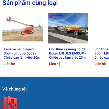
Sản phẩm cùng loại
Thuê xe nâng người
Cho thuê xe nâng người
Cho thuê
Boom Lift JLG 600S -
Boom Lift JLG E600JP -
Boom Lift
Chiều cao làm việc 20m
Chiều cao làm việc 20m
Chiều ca
Liên hệ
Liên hệ
Liên hệ
Về chúng tôi