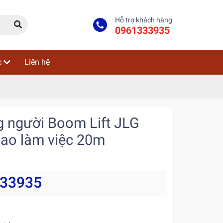
Hỗ trợ khách hàng
0961333935
c
Liên hệ
g người Boom Lift JLG
cao làm việc 20m
333935