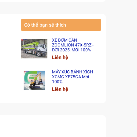
Có thể bạn sẽ thích
XE BƠM CẦN
ZOOMLION 47X-5RZ -
ĐỜI 2025, MỚI 100%
Liên hệ
MÁY XÚC BÁNH XÍCH
XCMG XE75GA Mới
100%
Liên hệ