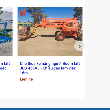
m Lift
Cho thuê xe nâng người Boom Lift
Cho thuê x
việc
JLG 450AJ - Chiều cao làm việc
45/25 RT - 
16m
16m
Liên hệ
Liên hệ