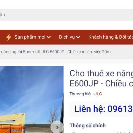
Sản phẩm mới
Dịch vụ
Khách hàng & Đối tá
 nâng người Boom Lift JLG E600JP - Chiều cao làm việc 20m
Cho thuê xe nân
E600JP - Chiều 
Thương hiệu:
JLG
Liên hệ: 0961
Thông số chính