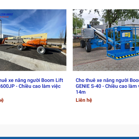
huê xe nâng người Boom Lift
Cho thuê xe nâng người Boo
600JP - Chiều cao làm việc
GENIE S-40 - Chiều cao làm 
14m
hệ
Liên hệ