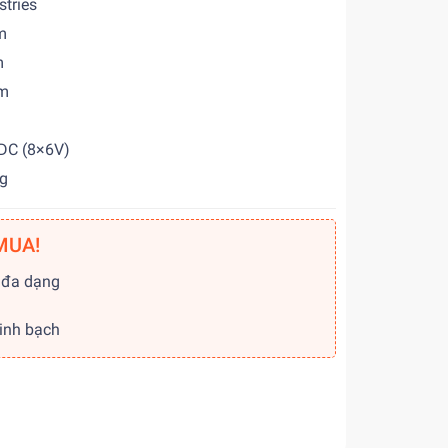
ries
m
m
m
DC (8×6V)
g
MUA!
 đa dạng
g
minh bạch