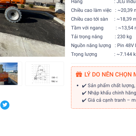
Hãng : JLG Indust
Chiều cao làm việc : ~20,39 
Chiều cao tới sàn : ~18,39 
Tầm với ngang : ~13,54 
Tải trọng nâng : 230 kg
Nguồn năng lượng : Pin 48V 
Trọng lượng : ~7.144 k
LÝ DO NÊN CHỌN 
✔️ Sản phẩm chất lượng,
✔️ Nhập khẩu chính hãn
✔️ Giá cả cạnh tranh – 