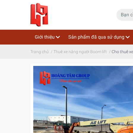
Giới thiệu
Sản phẩm đã qua sử dụng
Trang chủ
/
Thuê xe nâng người Boom lift
/
Cho thuê xe