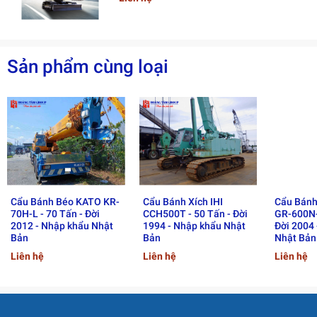
Cấu hình cần: Boom 42 mét (tiêu chuẩn)
Điều kiện giao hàng: CIF Hải Phòng
Sản phẩm cùng loại
Thời gian giao hàng: 35 – 45 ngày
Địa điểm giao: Cảng Hải Phòng, Cảng Cát Lái hoặc
Kho Hoàng Tâm – Hưng Yên
2. Đặc Điểm Nổi Bật Của IHI
CCH1200
Cẩu Bánh Béo KATO KR-
Cẩu Bánh Xích IHI
Cẩu Bánh
2.1 Sức nâng mạnh mẽ 120 tấn
70H-L - 70 Tấn - Đời
CCH500T - 50 Tấn - Đời
GR-600N-
2012 - Nhập khẩu Nhật
1994 - Nhập khẩu Nhật
Đời 2004
Bản
Bản
Nhật Bản
Cẩu xích IHI CCH1200 đáp ứng nhiều loại hình thi công
Liên hệ
Liên hệ
Liên hệ
yêu cầu thiết bị nâng hạ tải trọng lớn: dựng kết cấu thép,
lắp đặt dàn giáo, thiết bị công nghiệp, turbine, nồi hơi…
2.2 Kết cấu xích ổn định