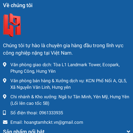
Về chúng tôi
Hệ thống crawler giúp cẩu di chuyển tốt trên nền đất yếu,
địa hình phức tạp và vẫn giữ được độ ổn định cao khi
nâng tải.
2.3 Hệ thống cần 42 m linh hoạt
Cấu hình boom tiêu chuẩn 42 m phù hợp nhiều hạng mục
Chúng tôi tự hào là chuyên gia hàng đầu trong lĩnh vực
thi công. Có thể mở rộng cấu hình khi khách hàng có nhu
công nghiệp nặng tại Việt Nam.
cầu.
Văn phòng giao dịch: Tòa L1 Landmark Tower, Ecopark,
2.4 Độ bền và độ tin cậy cao
Phụng Công, Hưng Yên
Văn phòng bán hàng & Xưởng dịch vụ: KCN Phố Nối A, QL5,
Cấu trúc thiết kế theo tiêu chuẩn Nhật Bản, máy bền bỉ, ít
Xã Nguyễn Văn Linh, Hưng yên
lỗi, tiết kiệm chi phí vận hành và bảo trì.
Chi nhánh & Kho xưởng: Ngã tư Tân Minh, Yên Mỹ, Hưng Yên
2.5 Dễ vận hành – phụ tùng sẵn
(Lối lên cao tốc 5B)
Số điện thoại:
0961333935
Các thiết bị của IHI phổ biến tại Việt Nam nên phụ tùng
thay thế dễ tìm, bảo dưỡng đơn giản.
Email:
hoangtamhckt.vn@gmail.com
Sản phẩm nổi bật