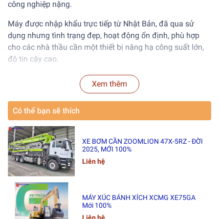
công nghiệp nặng.
Máy được nhập khẩu trực tiếp từ Nhật Bản, đã qua sử
dụng nhưng tình trạng đẹp, hoạt động ổn định, phù hợp
cho các nhà thầu cần một thiết bị nâng hạ công suất lớn,
độ tin cậy cao.
Xem thêm
1. Thông Tin Tổng Quan
Model: IHI CCH1200
Có thể bạn sẽ thích
Hãng sản xuất: IHI Construction Machinery
XE BƠM CẦN ZOOMLION 47X-5RZ - ĐỜI
Sức nâng tối đa: 120 tấn
2025, MỚI 100%
Liên hệ
Năm sản xuất: 2008
Tình trạng: Đã qua sử dụng – máy đẹp, vận hành tốt
MÁY XÚC BÁNH XÍCH XCMG XE75GA
Mới 100%
Xuất xứ: Nhật Bản
Liên hệ